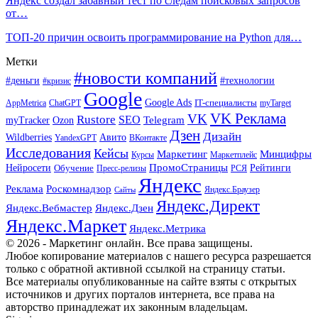
Яндекс создал забавный тест по следам поисковых запросов
от…
ТОП-20 причин освоить программирование на Python для…
Метки
#новости компаний
#деньги
#технологии
#кризис
Google
Google Ads
IT-специалисты
ChatGPT
AppMetrica
myTarget
VK Реклама
VK
Rustore
SEO
Ozon
Telegram
myTracker
Дзен
Дизайн
Wildberries
Авито
ВКонтакте
YandexGPT
Исследования
Кейсы
Маркетинг
Минцифры
Маркетплейс
Курсы
ПромоСтраницы
Нейросети
Обучение
Рейтинги
Пресс-релизы
РСЯ
Яндекс
Реклама
Роскомнадзор
Яндекс.Браузер
Сайты
Яндекс.Директ
Яндекс.Вебмастер
Яндекс.Дзен
Яндекс.Маркет
Яндекс.Метрика
© 2026 - Маркетинг онлайн. Все права защищены.
Любое копирование материалов с нашего ресурса разрешается
только с обратной активной ссылкой на страницу статьи.
Все материалы опубликованные на сайте взяты с открытых
источников и других порталов интернета, все права на
авторство принадлежат их законным владельцам.