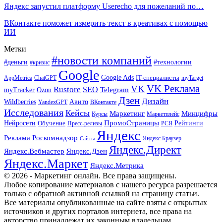
Яндекс запустил платформу Userecho для пожеланий по…
ВКонтакте поможет измерить текст в креативах с помощью
ИИ
Метки
#новости компаний
#деньги
#технологии
#кризис
Google
Google Ads
IT-специалисты
ChatGPT
AppMetrica
myTarget
VK Реклама
VK
Rustore
SEO
Ozon
Telegram
myTracker
Дзен
Дизайн
Wildberries
Авито
ВКонтакте
YandexGPT
Исследования
Кейсы
Маркетинг
Минцифры
Маркетплейс
Курсы
ПромоСтраницы
Нейросети
Обучение
Рейтинги
Пресс-релизы
РСЯ
Яндекс
Реклама
Роскомнадзор
Яндекс.Браузер
Сайты
Яндекс.Директ
Яндекс.Вебмастер
Яндекс.Дзен
Яндекс.Маркет
Яндекс.Метрика
© 2026 - Маркетинг онлайн. Все права защищены.
Любое копирование материалов с нашего ресурса разрешается
только с обратной активной ссылкой на страницу статьи.
Все материалы опубликованные на сайте взяты с открытых
источников и других порталов интернета, все права на
авторство принадлежат их законным владельцам.