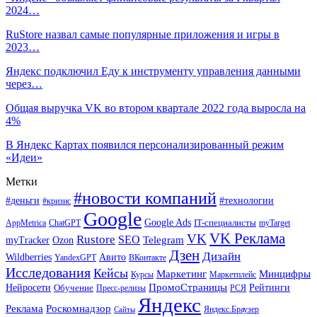
2024…
RuStore назвал самые популярные приложения и игры в
2023…
Яндекс подключил Еду к инструменту управления данными
через…
Общая выручка VK во втором квартале 2022 года выросла на
4%
В Яндекс Картах появился персонализированный режим
«Идеи»
Метки
#новости компаний
#деньги
#технологии
#кризис
Google
Google Ads
IT-специалисты
ChatGPT
AppMetrica
myTarget
VK Реклама
VK
Rustore
SEO
Ozon
Telegram
myTracker
Дзен
Дизайн
Wildberries
Авито
ВКонтакте
YandexGPT
Исследования
Кейсы
Маркетинг
Минцифры
Маркетплейс
Курсы
ПромоСтраницы
Нейросети
Обучение
Рейтинги
Пресс-релизы
РСЯ
Яндекс
Реклама
Роскомнадзор
Яндекс.Браузер
Сайты