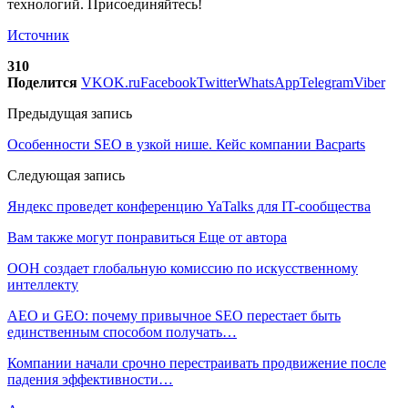
технологий. Присоединяйтесь!
Источник
310
Поделится
VK
OK.ru
Facebook
Twitter
WhatsApp
Telegram
Viber
Предыдущая запись
Особенности SEO в узкой нише. Кейс компании Bacparts
Следующая запись
Яндекс проведет конференцию YaTalks для IT-сообщества
Вам также могут понравиться
Еще от автора
ООН создает глобальную комиссию по искусственному
интеллекту
AEO и GEO: почему привычное SEO перестает быть
единственным способом получать…
Компании начали срочно перестраивать продвижение после
падения эффективности…