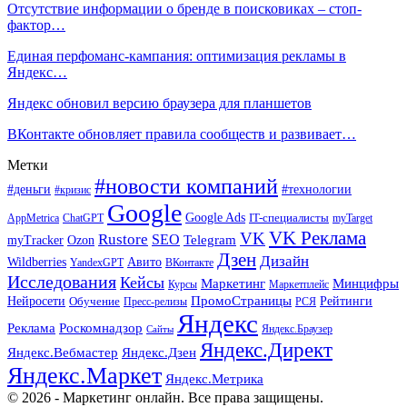
Отсутствие информации о бренде в поисковиках – стоп-
фактор…
Единая перфоманс-кампания: оптимизация рекламы в
Яндекс…
Яндекс обновил версию браузера для планшетов
ВКонтакте обновляет правила сообществ и развивает…
Метки
#новости компаний
#деньги
#технологии
#кризис
Google
Google Ads
IT-специалисты
ChatGPT
AppMetrica
myTarget
VK Реклама
VK
Rustore
SEO
Ozon
Telegram
myTracker
Дзен
Дизайн
Wildberries
Авито
ВКонтакте
YandexGPT
Исследования
Кейсы
Маркетинг
Минцифры
Маркетплейс
Курсы
ПромоСтраницы
Нейросети
Обучение
Рейтинги
Пресс-релизы
РСЯ
Яндекс
Реклама
Роскомнадзор
Яндекс.Браузер
Сайты
Яндекс.Директ
Яндекс.Вебмастер
Яндекс.Дзен
Яндекс.Маркет
Яндекс.Метрика
© 2026 - Маркетинг онлайн. Все права защищены.