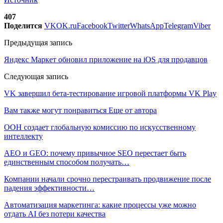
407
Поделится
VK
OK.ru
Facebook
Twitter
WhatsApp
Telegram
Viber
Предыдущая запись
Яндекс Маркет обновил приложение на iOS для продавцов
Следующая запись
VK завершил бета-тестирование игровой платформы VK Play
Вам также могут понравиться
Еще от автора
ООН создает глобальную комиссию по искусственному
интеллекту
AEO и GEO: почему привычное SEO перестает быть
единственным способом получать…
Компании начали срочно перестраивать продвижение после
падения эффективности…
Автоматизация маркетинга: какие процессы уже можно
отдать AI без потери качества