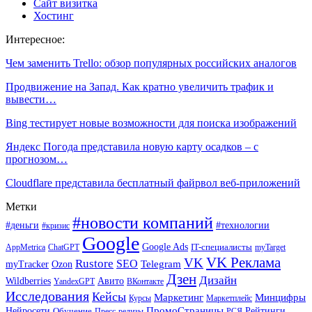
Сайт визитка
Хостинг
Интересное:
Чем заменить Trello: обзор популярных российских аналогов
Продвижение на Запад. Как кратно увеличить трафик и
вывести…
Bing тестирует новые возможности для поиска изображений
Яндекс Погода представила новую карту осадков – с
прогнозом…
Cloudflare представила бесплатный файрвол веб-приложений
Метки
#новости компаний
#деньги
#технологии
#кризис
Google
Google Ads
IT-специалисты
ChatGPT
AppMetrica
myTarget
VK Реклама
VK
Rustore
SEO
Ozon
Telegram
myTracker
Дзен
Дизайн
Wildberries
Авито
ВКонтакте
YandexGPT
Исследования
Кейсы
Маркетинг
Минцифры
Маркетплейс
Курсы
ПромоСтраницы
Нейросети
Обучение
Рейтинги
Пресс-релизы
РСЯ