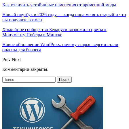
Как отличить устойчивые изменения от временной моды
Новый ноутбук в 2026 году — когда пора менять старый и что
вы получите взамен
Хоккейное сообщество Беларуси возложило цветы к
Монументу Победы в Минске
Новое обновление WordPress: почему старые версии стали
опасны для бизнеса
Prev
Next
Комментарии закрыты.