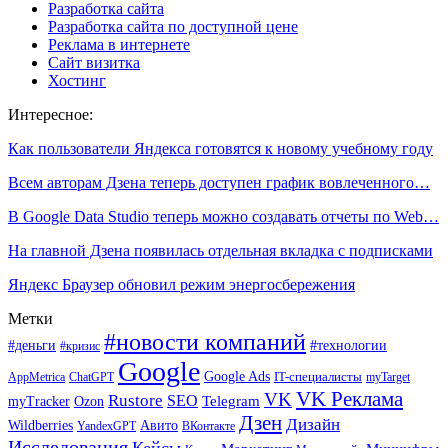
Разработка сайта
Разработка сайта по доступной цене
Реклама в интернете
Сайт визитка
Хостинг
Интересное:
Как пользователи Яндекса готовятся к новому учебному году
Всем авторам Дзена теперь доступен график вовлеченного…
В Google Data Studio теперь можно создавать отчеты по Web…
На главной Дзена появилась отдельная вкладка с подписками
Яндекс Браузер обновил режим энергосбережения
Метки
#новости компаний
#деньги
#технологии
#кризис
Google
Google Ads
IT-специалисты
ChatGPT
AppMetrica
myTarget
VK Реклама
VK
Rustore
SEO
Ozon
Telegram
myTracker
Дзен
Дизайн
Wildberries
Авито
ВКонтакте
YandexGPT
Исследования
Кейсы