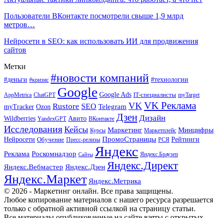
Пользователи ВКонтакте посмотрели свыше 1,9 млрд
метров…
Нейросети в SEO: как использовать ИИ для продвижения
сайтов
Метки
#новости компаний
#деньги
#технологии
#кризис
Google
Google Ads
IT-специалисты
ChatGPT
AppMetrica
myTarget
VK Реклама
VK
Rustore
SEO
Ozon
Telegram
myTracker
Дзен
Дизайн
Wildberries
Авито
ВКонтакте
YandexGPT
Исследования
Кейсы
Маркетинг
Минцифры
Маркетплейс
Курсы
ПромоСтраницы
Нейросети
Обучение
Рейтинги
Пресс-релизы
РСЯ
Яндекс
Реклама
Роскомнадзор
Яндекс.Браузер
Сайты
Яндекс.Директ
Яндекс.Вебмастер
Яндекс.Дзен
Яндекс.Маркет
Яндекс.Метрика
© 2026 - Маркетинг онлайн. Все права защищены.
Любое копирование материалов с нашего ресурса разрешается
только с обратной активной ссылкой на страницу статьи.
Все материалы опубликованные на сайте взяты с открытых