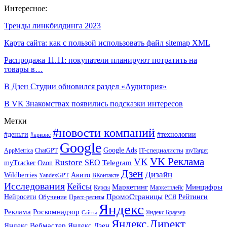
Интересное:
Тренды линкбилдинга 2023
Карта сайта: как с пользой использовать файл sitemap XML
Распродажа 11.11: покупатели планируют потратить на
товары в…
В Дзен Студии обновился раздел «Аудитория»
В VK Знакомствах появились подсказки интересов
Метки
#новости компаний
#деньги
#технологии
#кризис
Google
Google Ads
IT-специалисты
ChatGPT
AppMetrica
myTarget
VK Реклама
VK
Rustore
SEO
Ozon
Telegram
myTracker
Дзен
Дизайн
Wildberries
Авито
ВКонтакте
YandexGPT
Исследования
Кейсы
Маркетинг
Минцифры
Маркетплейс
Курсы
ПромоСтраницы
Нейросети
Обучение
Рейтинги
Пресс-релизы
РСЯ
Яндекс
Реклама
Роскомнадзор
Яндекс.Браузер
Сайты
Яндекс.Директ
Яндекс.Вебмастер
Яндекс.Дзен