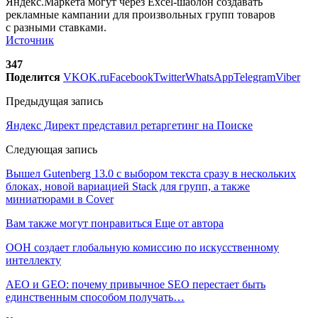
Яндекс.Маркета могут через Excel-шаблон создавать
рекламные кампании для произвольных групп товаров
с разными ставками.
Источник
347
Поделится
VK
OK.ru
Facebook
Twitter
WhatsApp
Telegram
Viber
Предыдущая запись
Яндекс Директ представил ретаргетинг на Поиске
Следующая запись
Вышел Gutenberg 13.0 с выбором текста сразу в нескольких
блоках, новой вариацией Stack для групп, а также
миниатюрами в Cover
Вам также могут понравиться
Еще от автора
ООН создает глобальную комиссию по искусственному
интеллекту
AEO и GEO: почему привычное SEO перестает быть
единственным способом получать…