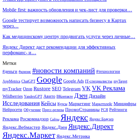
Mobile first: важность обновления и чек-лист для проверки…
Google тестирует возможность написать бизнесу в Картах
через…
Как медицинскому центру продвигать услуги через личные…
Яндекс Директ даст рекомендации для эффективных
перфоманс- и…
Метки
#новости компаний
#деньги
#технологии
#кризис
Google
Google Ads
IT-специалисты
ChatGPT
AppMetrica
myTarget
VK Реклама
VK
Rustore
SEO
Ozon
Telegram
myTracker
Дзен
Дизайн
Wildberries
Авито
ВКонтакте
YandexGPT
Исследования
Кейсы
Маркетинг
Минцифры
Маркетплейс
Курсы
ПромоСтраницы
Нейросети
Обучение
Рейтинги
Пресс-релизы
РСЯ
Яндекс
Реклама
Роскомнадзор
Яндекс.Браузер
Сайты
Яндекс.Директ
Яндекс.Вебмастер
Яндекс.Дзен
Яндекс.Маркет
Яндекс.Метрика