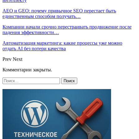
интеллекту
AEO и GEO: почему привычное SEO перестает быть
единственным способом получать…
Компании начали срочно перестраивать продвижение после
падения эффективности…
Автоматизация маркетинга: какие процессы уже можно
отдать AI без потери качества
Prev
Next
Комментарии закрыты.