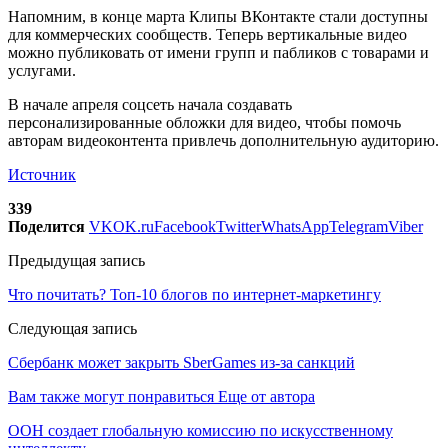
Напомним, в конце марта Клипы ВКонтакте стали доступны
для коммерческих сообществ. Теперь вертикальные видео
можно публиковать от имени групп и пабликов с товарами и
услугами.
В начале апреля соцсеть начала создавать
персонализированные обложки для видео, чтобы помочь
авторам видеоконтента привлечь дополнительную аудиторию.
Источник
339
Поделится
VK
OK.ru
Facebook
Twitter
WhatsApp
Telegram
Viber
Предыдущая запись
Что почитать? Топ-10 блогов по интернет-маркетингу
Следующая запись
Сбербанк может закрыть SberGames из-за санкций
Вам также могут понравиться
Еще от автора
ООН создает глобальную комиссию по искусственному