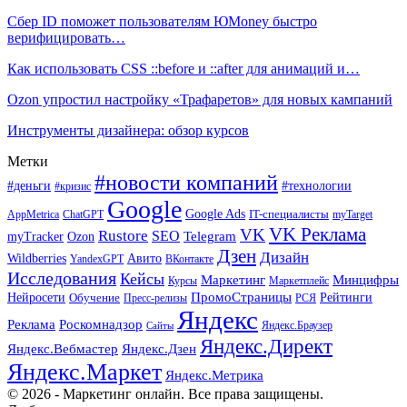
Сбер ID поможет пользователям ЮMoney быстро
верифицировать…
Как использовать CSS ::before и ::after для анимаций и…
Ozon упростил настройку «Трафаретов» для новых кампаний
Инструменты дизайнера: обзор курсов
Метки
#новости компаний
#деньги
#технологии
#кризис
Google
Google Ads
IT-специалисты
ChatGPT
AppMetrica
myTarget
VK Реклама
VK
Rustore
SEO
Ozon
Telegram
myTracker
Дзен
Дизайн
Wildberries
Авито
ВКонтакте
YandexGPT
Исследования
Кейсы
Маркетинг
Минцифры
Маркетплейс
Курсы
ПромоСтраницы
Нейросети
Обучение
Рейтинги
Пресс-релизы
РСЯ
Яндекс
Реклама
Роскомнадзор
Яндекс.Браузер
Сайты
Яндекс.Директ
Яндекс.Вебмастер
Яндекс.Дзен
Яндекс.Маркет
Яндекс.Метрика
© 2026 - Маркетинг онлайн. Все права защищены.