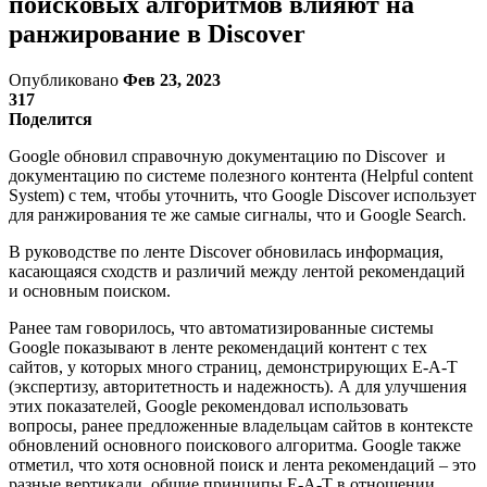
поисковых алгоритмов влияют на
ранжирование в Discover
Опубликовано
Фев 23, 2023
317
Поделится
Google обновил справочную документацию по Discover и
документацию по системе полезного контента (Helpful content
System) с тем, чтобы уточнить, что Google Discover использует
для ранжирования те же самые сигналы, что и Google Search.
В руководстве по ленте Discover обновилась информация,
касающаяся сходств и различий между лентой рекомендаций
и основным поиском.
Ранее там говорилось, что автоматизированные системы
Google показывают в ленте рекомендаций контент с тех
сайтов, у которых много страниц, демонстрирующих E-A-T
(экспертизу, авторитетность и надежность). А для улучшения
этих показателей, Google рекомендовал использовать
вопросы, ранее предложенные владельцам сайтов в контексте
обновлений основного поискового алгоритма. Google также
отметил, что хотя основной поиск и лента рекомендаций – это
разные вертикали, общие принципы E-A-T в отношении