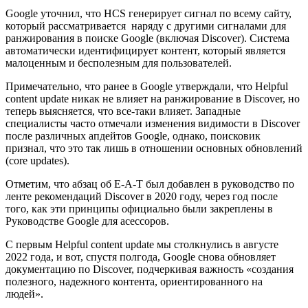
Google уточнил, что HCS генерирует сигнал по всему сайту,
который рассматривается наряду с другими сигналами для
ранжирования в поиске Google (включая Discover). Система
автоматически идентифицирует контент, который является
малоценным и бесполезным для пользователей.
Примечательно, что ранее в Google утверждали, что Helpful
content update никак не влияет на ранжирование в Discover, но
теперь выясняется, что все-таки влияет. Западные
специалисты часто отмечали изменения видимости в Discover
после различных апдейтов Google, однако, поисковик
признал, что это так лишь в отношении основных обновлений
(core updates).
Отметим, что абзац об E-A-T был добавлен в руководство по
ленте рекомендаций Discover в 2020 году, через год после
того, как эти принципы официально были закреплены в
Руководстве Google для асессоров.
С первым Helpful content update мы столкнулись в августе
2022 года, и вот, спустя полгода, Google снова обновляет
документацию по Discover, подчеркивая важность «создания
полезного, надежного контента, ориентированного на
людей».