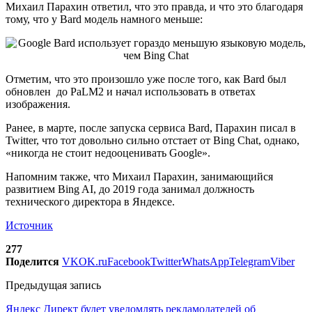
Михаил Парахин ответил, что это правда, и что это благодаря
тому, что у Bard модель намного меньше:
Отметим, что это произошло уже после того, как Bard был
обновлен до PaLM2 и начал использовать в ответах
изображения.
Ранее, в марте, после запуска сервиca Bard, Парахин писал в
Twitter, что тот довольно сильно отстает от Bing Chat, однако,
«никогда не стоит недооценивать Google».
Напомним также, что Михаил Парахин, занимающийся
развитием Bing AI, до 2019 года занимал должность
технического директора в Яндексе.
Источник
277
Поделится
VK
OK.ru
Facebook
Twitter
WhatsApp
Telegram
Viber
Предыдущая запись
Яндекс Директ будет уведомлять рекламодателей об