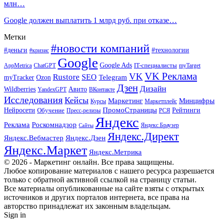
млн…
Google должен выплатить 1 млрд руб. при отказе…
Метки
#новости компаний
#деньги
#технологии
#кризис
Google
Google Ads
IT-специалисты
ChatGPT
AppMetrica
myTarget
VK Реклама
VK
Rustore
SEO
Ozon
Telegram
myTracker
Дзен
Дизайн
Wildberries
Авито
ВКонтакте
YandexGPT
Исследования
Кейсы
Маркетинг
Минцифры
Маркетплейс
Курсы
ПромоСтраницы
Нейросети
Обучение
Рейтинги
Пресс-релизы
РСЯ
Яндекс
Реклама
Роскомнадзор
Яндекс.Браузер
Сайты
Яндекс.Директ
Яндекс.Вебмастер
Яндекс.Дзен
Яндекс.Маркет
Яндекс.Метрика
© 2026 - Маркетинг онлайн. Все права защищены.
Любое копирование материалов с нашего ресурса разрешается
только с обратной активной ссылкой на страницу статьи.
Все материалы опубликованные на сайте взяты с открытых
источников и других порталов интернета, все права на
авторство принадлежат их законным владельцам.
Sign in