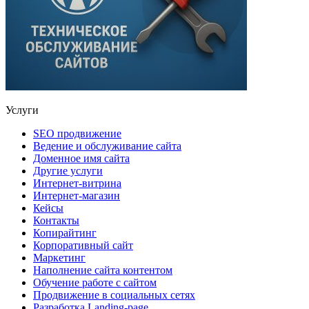
Услуги
SEO продвижение
Ведение и обслуживание сайта
Доменное имя сайта
Другие услуги
Интернет-витрина
Интернет-магазин
Кейсы
Контакты
Копирайтинг
Корпоративный сайт
Маркетинг
Наполнение сайта контентом
Обучение работе с сайтом
Продвижение в социальных сетях
Разработка Landing-page