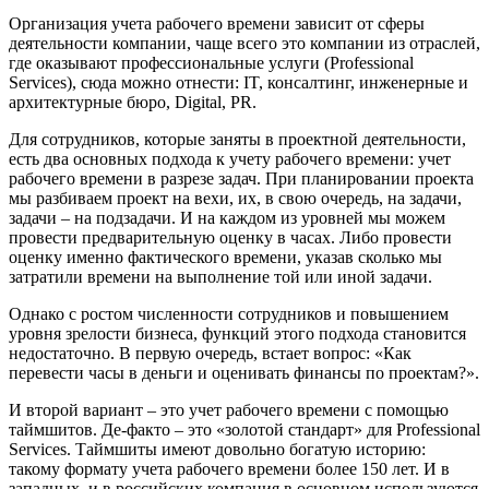
Организация учета рабочего времени зависит от сферы
деятельности компании, чаще всего это компании из отраслей,
где оказывают профессиональные услуги (Professional
Services), сюда можно отнести: IT, консалтинг, инженерные и
архитектурные бюро, Digital, PR.
Для сотрудников, которые заняты в проектной деятельности,
есть два основных подхода к учету рабочего времени: учет
рабочего времени в разрезе задач. При планировании проекта
мы разбиваем проект на вехи, их, в свою очередь, на задачи,
задачи – на подзадачи. И на каждом из уровней мы можем
провести предварительную оценку в часах. Либо провести
оценку именно фактического времени, указав сколько мы
затратили времени на выполнение той или иной задачи.
Однако с ростом численности сотрудников и повышением
уровня зрелости бизнеса, функций этого подхода становится
недостаточно. В первую очередь, встает вопрос: «Как
перевести часы в деньги и оценивать финансы по проектам?».
И второй вариант – это учет рабочего времени с помощью
таймшитов. Де-факто – это «золотой стандарт» для Professional
Services. Таймшиты имеют довольно богатую историю:
такому формату учета рабочего времени более 150 лет. И в
западных, и в российских компания в основном используются