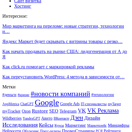
Сайт визитка
Хостинг
Интересное:
Мир маркетинга на переломе: новые стратегии, технологии
и…
Яндекс Маркет будет скрывать с витрины товары с резко…
Как начать продавать на рынке США: лидогенерация от А до
Я
Как click.ru помогает с маркировкой рекламы
Как переустановить WordPress: 4 метода в зависимости от…
Метки
#новости компаний
#деньги
#технологии
#кризис
Google
Google Ads
IT-специалисты
ChatGPT
AppMetrica
myTarget
VK Реклама
VK
Rustore
SEO
Ozon
Telegram
myTracker
Дзен
Дизайн
Wildberries
Авито
ВКонтакте
YandexGPT
Исследования
Кейсы
Маркетинг
Минцифры
Маркетплейс
Курсы
ПромоСтраницы
Нейросети
Обучение
Рейтинги
Пресс-релизы
РСЯ