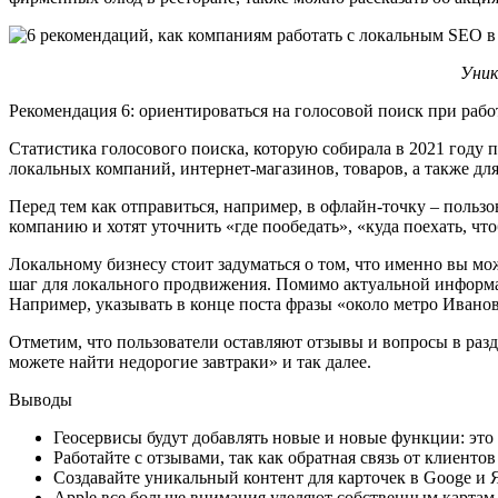
Уник
Рекомендация 6: ориентироваться на голосовой поиск при рабо
Статистика голосового поиска, которую собирала в 2021 году 
локальных компаний, интернет-магазинов, товаров, а также дл
Перед тем как отправиться, например, в офлайн-точку – пользо
компанию и хотят уточнить «где пообедать», «куда поехать, ч
Локальному бизнесу стоит задуматься о том, что именно вы мо
шаг для локального продвижения. Помимо актуальной информац
Например, указывать в конце поста фразы «около метро Ивановс
Отметим, что пользователи оставляют отзывы и вопросы в раз
можете найти недорогие завтраки» и так далее.
Выводы
Геосервисы будут добавлять новые и новые функции: это
Работайте с отзывами, так как обратная связь от клиен
Создавайте уникальный контент для карточек в Googe и Я
Apple все больше внимания уделяют собственным картам,