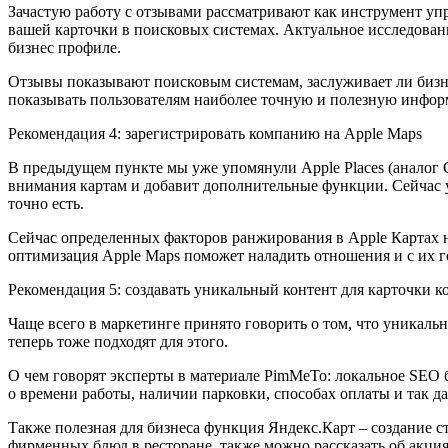
Зачастую работу с отзывами рассматривают как инструмент уп
вашей карточки в поисковых системах. Актуальное исследовани
бизнес профиле.
Отзывы показывают поисковым системам, заслуживает ли бизнес
показывать пользователям наиболее точную и полезную инфо
Рекомендация 4: зарегистрировать компанию на Apple Maps
В предыдущем пункте мы уже упомянули Apple Places (аналог G
внимания картам и добавит дополнительные функции. Сейчас у 
точно есть.
Сейчас определенных факторов ранжирования в Apple Картах не
оптимизация Apple Maps поможет наладить отношения и с их 
Рекомендация 5: создавать уникальный контент для карточки 
Чаще всего в маркетинге принято говорить о том, что уникаль
теперь тоже подходят для этого.
О чем говорят эксперты в материале PimMeTo: локальное SEO
о времени работы, наличии парковки, способах оплаты и так да
Также полезная для бизнеса функция Яндекс.Карт – создание с
фирменных блюд в ресторане, также можно рассказать об акци