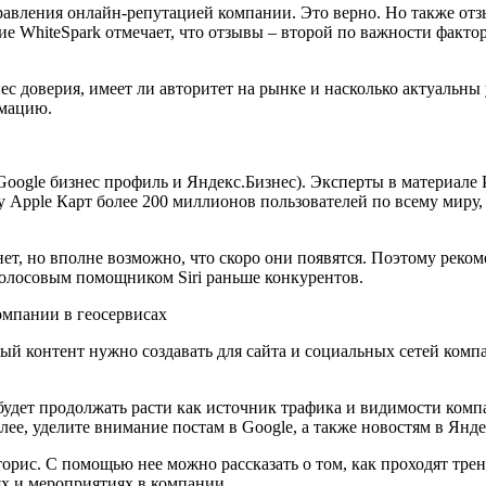
равления онлайн-репутацией компании. Это верно. Но также отз
е WhiteSpark отмечает, что отзывы – второй по важности факто
 доверия, имеет ли авторитет на рынке и насколько актуальны 
рмацию.
oogle бизнес профиль и Яндекс.Бизнес). Эксперты в материале 
Apple Карт более 200 миллионов пользователей по всему миру, 
т, но вполне возможно, что скоро они появятся. Поэтому реком
голосовым помощником Siri раньше конкурентов.
компании в геосервисах
ный контент нужно создавать для сайта и социальных сетей ком
 будет продолжать расти как источник трафика и видимости ко
лее, уделите внимание постам в Google, а также новостям в Янд
торис. С помощью нее можно рассказать о том, как проходят тре
ях и мероприятиях в компании.