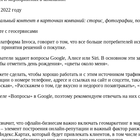
альный контент в карточках компаний: сторис, фотографии, 
те с геосервисами
платформа Invoca, говорит о том, что все больше потребителей 
я принятия решений о покупке.
ватели задают вопросы Google, Алисе или Siri. В основном эти з
тобы отметить день рождения», «цветы около меня».
жете сделать, чтобы хорошо работать и с этим источником траф
ии о номере телефоне, адресе и ссылках на сайт и соцсети, та
кая», «Расскажем о том, где вкусно и недорого позавтракать», 
деле «Вопросы» в Google, поэтому рекомендуем отвечать на ни
 значит, что офлайн-бизнесам важно включать геомаркетинг в м
тов – элемент построения онлайн-репутации и важный фактор ран
ндекс.Картах, который будет привлекать клиентов, в том числе и
 поэтому обратите на них внимание раньше конкурентов.