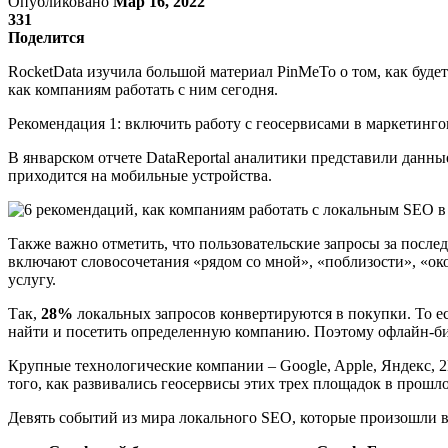
Опубликовано
Мар 16, 2022
331
Поделится
RocketData изучила большой материал PinMeTo о том, как буде
как компаниям работать с ним сегодня.
Рекомендация 1: включить работу с геосервисами в маркетинг
В январском отчете DataReportal аналитики представили данны
приходится на мобильные устройства.
Также важно отметить, что пользовательские запросы за послед
включают словосочетания «рядом со мной», «поблизости», «ок
услугу.
Так,
28%
локальных запросов конвертируются в покупки. То ес
найти и посетить определенную компанию. Поэтому офлайн-би
Крупные технологические компании – Google, Apple, Яндекс, 
того, как развивались геосервисы этих трех площадок в прошло
Девять событий из мира локального SEO, которые произошли 