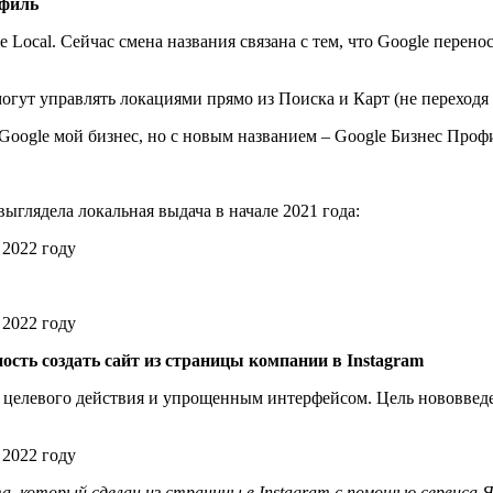
офиль
le Local. Сейчас смена названия связана с тем, что Google пере
гут управлять локациями прямо из Поиска и Карт (не переходя 
Google мой бизнес, но с новым названием – Google Бизнес Проф
выглядела локальная выдача в начале 2021 года:
ость создать сайт из страницы компании в Instagram
 целевого действия и упрощенным интерфейсом. Цель нововведени
, который сделан из страницы в Instagram с помощью сервиса Я