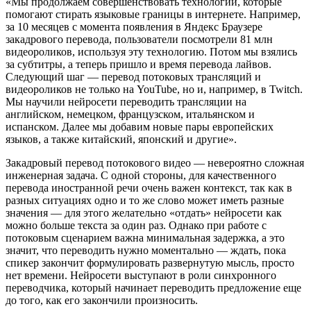
«Мы продолжаем совершенствовать технологии, которые
помогают стирать языковые границы в интернете. Например,
за 10 месяцев с момента появления в Яндекс Браузере
закадрового перевода, пользователи посмотрели 81 млн
видеороликов, используя эту технологию. Потом мы взялись
за субтитры, а теперь пришло и время перевода лайвов.
Следующий шаг — перевод потоковых трансляций и
видеороликов не только на YouTube, но и, например, в Twitch.
Мы научили нейросети переводить трансляции на
английском, немецком, французском, итальянском и
испанском. Далее мы добавим новые пары европейских
языков, а также китайский, японский и другие».
Закадровый перевод потокового видео — невероятно сложная
инженерная задача. С одной стороны, для качественного
перевода иностранной речи очень важен контекст, так как в
разных ситуациях одно и то же слово может иметь разные
значения — для этого желательно «отдать» нейросети как
можно больше текста за один раз. Однако при работе с
потоковым сценарием важна минимальная задержка, а это
значит, что переводить нужно моментально — ждать, пока
спикер закончит формулировать развернутую мысль, просто
нет времени. Нейросети выступают в роли синхронного
переводчика, который начинает переводить предложение еще
до того, как его закончили произносить.