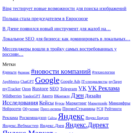
Bing тестирует новые возможности для поиска изображений
Польша стала председателем в Евросоюзе
В Дзене появился новый инструмент для жалоб на…
Локальное SEO для бизнеса: как доминировать в локальных…
Мессенджеры вошли в тройку самых востребованных у
россиян…
Метки
#новости компаний
#деньги
#технологии
#кризис
Google
Google Ads
IT-специалисты
ChatGPT
AppMetrica
myTarget
VK Реклама
VK
Rustore
SEO
Ozon
Telegram
myTracker
Дзен
Дизайн
Wildberries
Авито
ВКонтакте
YandexGPT
Исследования
Кейсы
Маркетинг
Минцифры
Маркетплейс
Курсы
ПромоСтраницы
Нейросети
Обучение
Рейтинги
Пресс-релизы
РСЯ
Яндекс
Реклама
Роскомнадзор
Яндекс.Браузер
Сайты
Яндекс.Директ
Яндекс.Вебмастер
Яндекс.Дзен