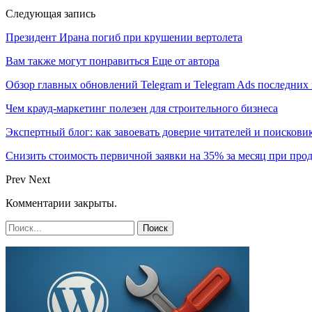
Следующая запись
Президент Ирана погиб при крушении вертолета
Вам также могут понравиться
Еще от автора
Обзор главных обновлений Telegram и Telegram Ads последних
Чем крауд-маркетинг полезен для строительного бизнеса
Экспертный блог: как завоевать доверие читателей и поискови
Снизить стоимость первичной заявки на 35% за месяц при про
Prev
Next
Комментарии закрыты.