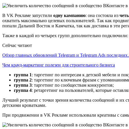
В VK Рекламе запустили
одну кампанию
: она состояла из
четы
охватить максимально целевых пользователей. Так как продвиг
попали Дальний Восток и Камчатка, так как доставка в эти ре
Также в каждой из четырех групп дополнительно подключили:
Сейчас читают
Обзор главных обновлений Telegram и Telegram Ads последни
Чем крауд-маркетинг полезен для строительного бизнеса
группа 1
: таргетинг по интересам к детской мебели и по
группа 2
: таргетинг по ключевым фразам с упоминаниям
группа 3
: таргетинг по сообществам конкурентов;
группа 4
: ретаргетинг на пользователей, которые оставл
Лучший результат с точки зрения количества сообщений и их с
детскими кроватками.
При продвижении в VK Рекламе использовали креативы с самы