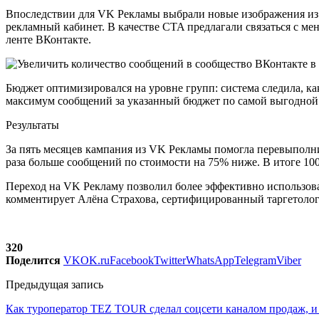
Впоследствии для VK Рекламы выбрали новые изображения из па
рекламный кабинет. В качестве CTA предлагали связаться с м
ленте ВКонтакте.
Бюджет оптимизировался на уровне групп: система следила, ка
максимум сообщений за указанный бюджет по самой выгодной
Результаты
За пять месяцев кампания из VK Рекламы помогла перевыполни
раза больше сообщений по стоимости на 75% ниже. В итоге 1
Переход на VK Рекламу позволил более эффективно использова
комментирует Алёна Страхова, сертифицированный таргетоло
320
Поделится
VK
OK.ru
Facebook
Twitter
WhatsApp
Telegram
Viber
Предыдущая запись
Как туроператор TEZ TOUR сделал соцсети каналом продаж, и 