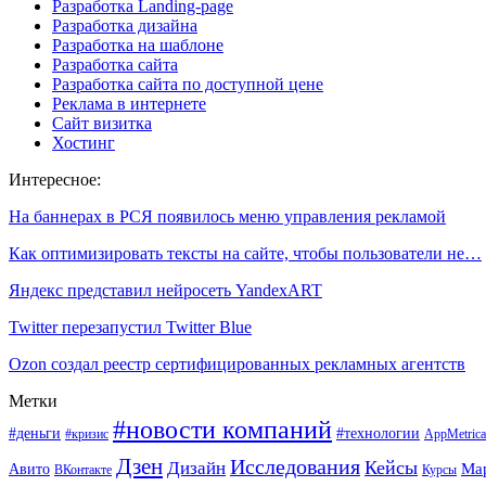
Разработка Landing-page
Разработка дизайна
Разработка на шаблоне
Разработка сайта
Разработка сайта по доступной цене
Реклама в интернете
Сайт визитка
Хостинг
Интересное:
На баннерах в РСЯ появилось меню управления рекламой
Как оптимизировать тексты на сайте, чтобы пользователи не…
Яндекс представил нейросеть YandexART
Twitter перезапустил Twitter Blue
Ozon создал реестр сертифицированных рекламных агентств
Метки
#новости компаний
#деньги
#технологии
#кризис
AppMetrica
Дзен
Исследования
Кейсы
Дизайн
Ма
Авито
ВКонтакте
Курсы