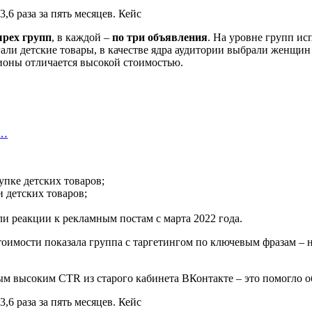
рех групп
, в каждой –
по три объявления
. На уровне групп и
али детские товары, в качестве ядра аудитории выбрали женщин в
гионы отличается высокой стоимостью.
х…
купке детских товаров;
и детских товаров;
яли реакции к рекламным постам с марта 2022 года.
тоимости показала группа с таргетингом по ключевым фразам – н
м высоким CTR из старого кабинета ВКонтакте – это помогло о