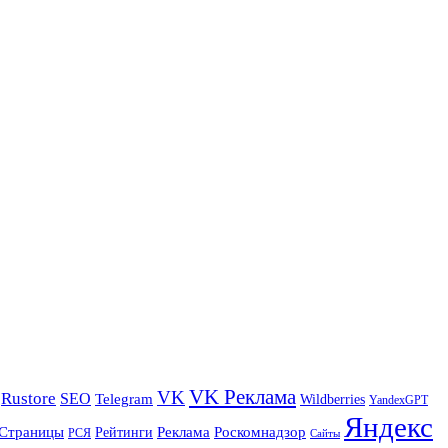
VK Реклама
VK
Rustore
SEO
Telegram
Wildberries
YandexGPT
Яндекс
Страницы
Реклама
Роскомнадзор
Рейтинги
РСЯ
Сайты