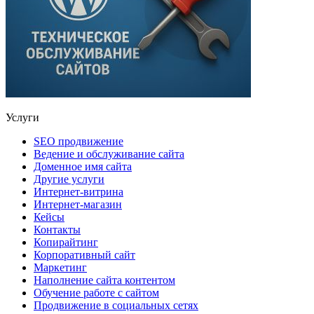
Услуги
SEO продвижение
Ведение и обслуживание сайта
Доменное имя сайта
Другие услуги
Интернет-витрина
Интернет-магазин
Кейсы
Контакты
Копирайтинг
Корпоративный сайт
Маркетинг
Наполнение сайта контентом
Обучение работе с сайтом
Продвижение в социальных сетях