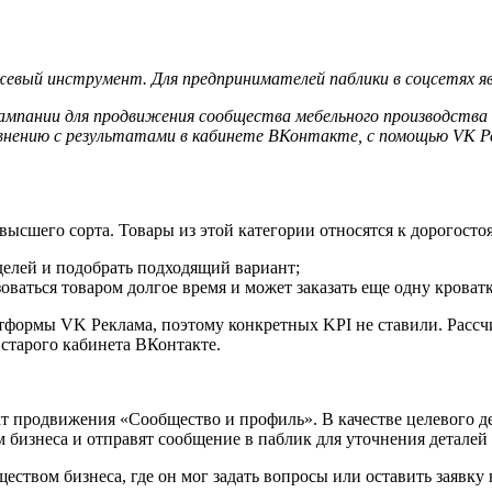
евый инструмент. Для предпринимателей паблики в соцсетях яв
ампании для продвижения сообщества мебельного производства 
ению с результатами в кабинете ВКонтакте, с помощью VK Рекл
а высшего сорта. Товары из этой категории относятся к дорогос
делей и подобрать подходящий вариант;
зоваться товаром долгое время и может заказать еще одну кроват
тформы VK Реклама, поэтому конкретных KPI не ставили. Рассч
старого кабинета ВКонтакте.
 продвижения «Сообщество и профиль». В качестве целевого де
 бизнеса и отправят сообщение в паблик для уточнения деталей
еством бизнеса, где он мог задать вопросы или оставить заявку 