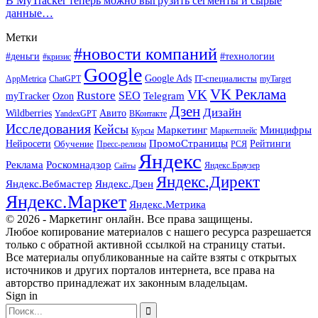
В MyTracker теперь можно выгрузить сегменты и сырые
данные…
Метки
#новости компаний
#деньги
#технологии
#кризис
Google
Google Ads
IT-специалисты
ChatGPT
AppMetrica
myTarget
VK Реклама
VK
Rustore
SEO
Ozon
Telegram
myTracker
Дзен
Дизайн
Wildberries
Авито
ВКонтакте
YandexGPT
Исследования
Кейсы
Маркетинг
Минцифры
Маркетплейс
Курсы
ПромоСтраницы
Нейросети
Обучение
Рейтинги
Пресс-релизы
РСЯ
Яндекс
Реклама
Роскомнадзор
Яндекс.Браузер
Сайты
Яндекс.Директ
Яндекс.Вебмастер
Яндекс.Дзен
Яндекс.Маркет
Яндекс.Метрика
© 2026 - Маркетинг онлайн. Все права защищены.
Любое копирование материалов с нашего ресурса разрешается
только с обратной активной ссылкой на страницу статьи.
Все материалы опубликованные на сайте взяты с открытых
источников и других порталов интернета, все права на
авторство принадлежат их законным владельцам.
Sign in