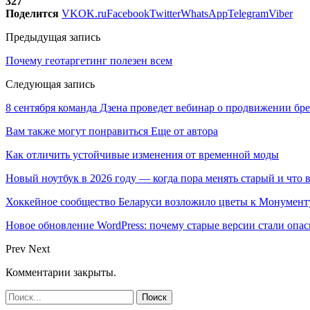
327
Поделится
VK
OK.ru
Facebook
Twitter
WhatsApp
Telegram
Viber
Предыдущая запись
Почему геотаргетинг полезен всем
Следующая запись
8 сентября команда Дзена проведет вебинар о продвижении бр
Вам также могут понравиться
Еще от автора
Как отличить устойчивые изменения от временной моды
Новый ноутбук в 2026 году — когда пора менять старый и что 
Хоккейное сообщество Беларуси возложило цветы к Монумен
Новое обновление WordPress: почему старые версии стали опас
Prev
Next
Комментарии закрыты.