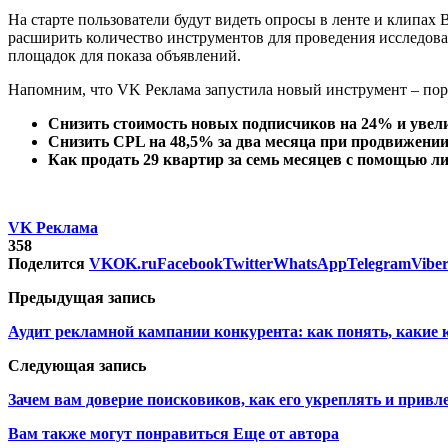
На старте пользователи будут видеть опросы в ленте и клипах
расширить количество инструментов для проведения исследован
площадок для показа объявлений.
Напомним, что VK Реклама запустила новый инструмент – порт
Снизить стоимость новых подписчиков на 24% и увел
Снизить CPL на 48,5% за два месяца при продвижении 
Как продать 29 квартир за семь месяцев с помощью л
VK Реклама
358
Поделится
VK
OK.ru
Facebook
Twitter
WhatsApp
Telegram
Vibe
Предыдущая запись
Аудит рекламной кампании конкурента: как понять, какие
Следующая запись
Зачем вам доверие поисковиков, как его укреплять и привл
Вам также могут понравиться
Еще от автора