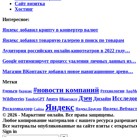
Сайт визитка
Хостинг
Интересное:
Яндекс добавил крипту в конвертер валют
Яндекс добавил товарную галерею в поиск по товарам
Аудитория российских онлайн-кинотеатров в 2022 году…
Google оптимизирует процесс удаления личных данных из…
Магазин ВКонтакте добавил новое навигационное древо…
Метки
#новости компаний
#деньги
#технологии
#кризис
AppMe
Дзен
Исследо
Дизайн
Wildberries
Авито
ВКонтакте
YandexGPT
Яндекс
Роскомнадзор
Яндекс.Вебмаст
Яндекс.Браузер
Сайты
© 2026 - Маркетинг онлайн. Все права защищены.
Любое копирование материалов с нашего ресурса разрешает
Все материалы опубликованные на сайте взяты с открытых 
Sign in