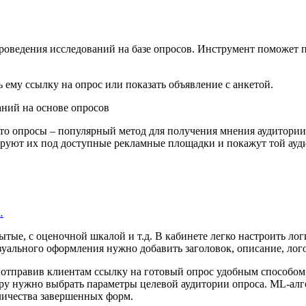
роведения исследований на базе опросов. Инструмент поможет п
 ему ссылку на опрос или показать объявление с анкетой.
то опросы – популярный метод для получения мнения аудитории
ируют их под доступные рекламные площадки и покажут той аудит
…
тые, с оценочной шкалой и т.д. В кабинете легко настроить лог
изуального оформления нужно добавить заголовок, описание, лог
, отправив клиентам ссылку на готовый опрос удобным способо
ру нужно выбрать параметры целевой аудитории опроса. ML-алго
оличества завершенных форм.