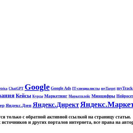
Google
Google Ads
IT-специалисты
myTrack
ChatGPT
trica
myTarget
вания
Кейсы
Маркетинг
Минцифры
Нейросе
Маркетплейс
Курсы
Яндекс.Марке
Яндекс.Директ
ер
Яндекс.Дзен
ся только с обратной активной ссылкой на страницу статьи.
источников и других порталов интернета, все права на авт