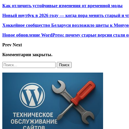
Как отличить устойчивые изменения от временной моды
Новый ноутбук в 2026 году — когда пора менять старый и ч
Хоккейное сообщество Беларуси возложило цветы к Монум
Новое обновление WordPress: почему старые версии стали о
Prev
Next
Комментарии закрыты.