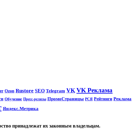
VK Реклама
VK
Rustore
SEO
Ozon
Telegram
er
ПромоСтраницы
Реклама
ти
Обучение
Рейтинги
Пресс-релизы
РСЯ
т
Яндекс.Метрика
орство принадлежат их законным владельцам.