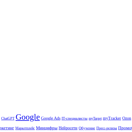
Google
Ozon
Google Ads
IT-специалисты
myTracker
ChatGPT
myTarget
ркетинг
Минцифры
Промо
Нейросети
Обучение
Маркетплейс
Пресс-релизы