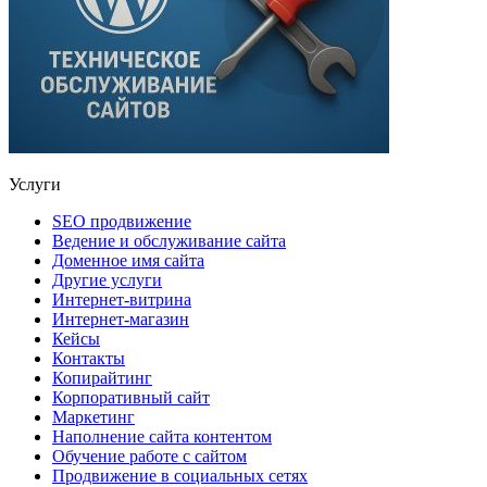
Услуги
SEO продвижение
Ведение и обслуживание сайта
Доменное имя сайта
Другие услуги
Интернет-витрина
Интернет-магазин
Кейсы
Контакты
Копирайтинг
Корпоративный сайт
Маркетинг
Наполнение сайта контентом
Обучение работе с сайтом
Продвижение в социальных сетях