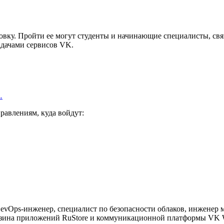
у. Пройти ее могут студенты и начинающие специалисты, связа
адачами сервисов VK.
…
правлениям, куда войдут:
evOps-инженер, специалист по безопасности облаков, инженер 
газина приложений RuStore и коммуникационной платформы VK 