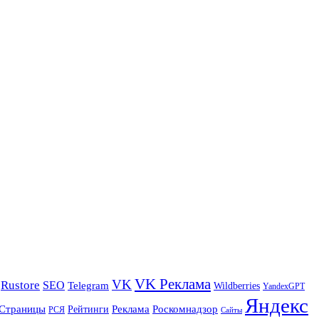
VK Реклама
VK
Rustore
SEO
Telegram
Wildberries
YandexGPT
Яндекс
Страницы
Реклама
Роскомнадзор
Рейтинги
РСЯ
Сайты