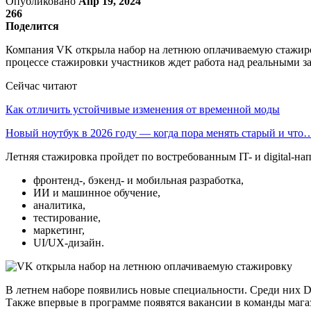
Опубликовано
Апр 19, 2024
266
Поделится
Компания VK открыла набор на летнюю оплачиваемую стажировк
процессе стажировки участников ждет работа над реальными з
Сейчас читают
Как отличить устойчивые изменения от временной моды
Новый ноутбук в 2026 году — когда пора менять старый и что
Летняя стажировка пройдет по востребованным IT- и digital-на
фронтенд-, бэкенд- и мобильная разработка,
ИИ и машинное обучение,
аналитика,
тестирование,
маркетинг,
UI/UX-дизайн.
В летнем наборе появились новые специальности. Среди них D
Также впервые в программе появятся вакансии в команды ма