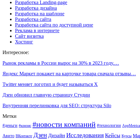
Разработка Landing-page
Разработка дизайна
Разработка на шаблоне
Разработка сайта
Разработка сайта по доступной цене
Реклама в интернете
Сайт визитка
Хостинг
Интересное:
Рынок рекламы в России вырос на 30% в 2023 году.…
Яндекс Маркет покажет на карточке товара сначала отзывы…
Twitter меняет логотип и будет называться X
Дзен обновил главную страницу Студии
Внутренняя перелинковка для SEO: структура Silo
Метки
#новости компаний
#деньги
#технологии
#кризис
AppMetrica
Дзен
Исследования
Кейсы
Дизайн
Ма
Авито
ВКонтакте
Курсы