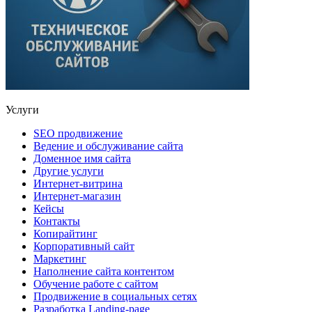
Услуги
SEO продвижение
Ведение и обслуживание сайта
Доменное имя сайта
Другие услуги
Интернет-витрина
Интернет-магазин
Кейсы
Контакты
Копирайтинг
Корпоративный сайт
Маркетинг
Наполнение сайта контентом
Обучение работе с сайтом
Продвижение в социальных сетях
Разработка Landing-page