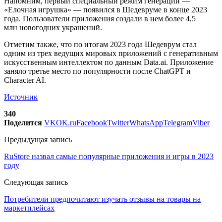
Напомним, первый специальный режим генерации —
«Елочная игрушка» — появился в Шедевруме в конце 2023
года. Пользователи приложения создали в нем более 4,5
млн новогодних украшений.
Отметим также, что по итогам 2023 года Шедеврум стал
одним из трех ведущих мировых приложений с генеративным
искусственным интеллектом по данным Data.ai. Приложение
заняло третье место по популярности после ChatGPT и
Character AI.
Источник
340
Поделится
VK
OK.ru
Facebook
Twitter
WhatsApp
Telegram
Viber
Предыдущая запись
RuStore назвал самые популярные приложения и игры в 2023
году
Следующая запись
Потребители предпочитают изучать отзывы на товары на
маркетплейсах