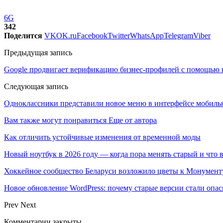
6G
342
Поделится
VK
OK.ru
Facebook
Twitter
WhatsApp
Telegram
Viber
Предыдущая запись
Google продвигает верификацию бизнес-профилей с помощью 
Следующая запись
Одноклассники представили новое меню в интерфейсе мобил
Вам также могут понравиться
Еще от автора
Как отличить устойчивые изменения от временной моды
Новый ноутбук в 2026 году — когда пора менять старый и что 
Хоккейное сообщество Беларуси возложило цветы к Монумен
Новое обновление WordPress: почему старые версии стали опас
Prev
Next
Комментарии закрыты.