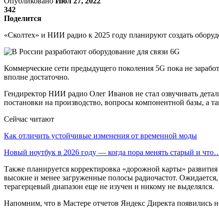
Опубликовано
Июл 27, 2022
342
Поделится
«Сколтех» и НИИ радио к 2025 году планируют создать оборудо
Коммерческие сети предыдущего поколения 5G пока не заработа
вполне достаточно.
Гендиректор НИИ радио Олег Иванов не стал озвучивать детали
постановки на производство, вопросы компонентной базы, а т
Сейчас читают
Как отличить устойчивые изменения от временной моды
Новый ноутбук в 2026 году — когда пора менять старый и что
Также планируется корректировка «дорожной карты» развития 
высокие и менее загруженные полосы радиочастот. Ожидается, чт
терагерцевый диапазон еще не изучен и никому не выделялся.
Напомним, что в Мастере отчетов Яндекс Директа появились нов