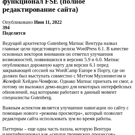
функционал FSE (полное
редактирование сайта)
Опубликовано
Июн 11, 2022
394
Поделится
Ведущий архитектор Gutenberg Матиас Вентура назвал
главные цели предстоящего релиза WordPress 6.1. В качестве
основных векторов внимания он отметил улучшения
возможностей, появившихся в версиях 5.9 и 6.0. Матиас
опубликовал дорожную карту для версии 6.1 перед
закрывающей сессией на WordCamp Europe в Порту, где он
должен был выступать совместно с Мэттом Мулленвегом и
Жозефой Хейден-Чомфози. Однако Матиас приехать не смог, а
потому он выложил демо-видео для некоторых интерфейсных
обновлений, над которыми работают в данный момент
специалисты Gutenberg.
Важным аспектом является улучшение навигации по сайту с
помощью нового «режима просмотра», который позволит
редакторам сайта использовать зум во время работы.
Паттерны – еще одна часть паззла, которую Вентура
идентифицировал как «сердце творческих процессов».