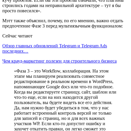
кучу пробелов. Если бы эти пробелы означали, что плагины
строились годами на неправильной архитектуре – тут я бы
просто повесился».
Мэтт также объяснил, почему, по его мнению, важно отдать
предпочтение Фазе 3 перед мультиязычным функционалом:
Сейчас читают
Обзор главных обновлений Telegram и Telegram Ads
последних…
Чем крауд-маркетинг полезен для строительного бизнеса
«Фаза 3 – это Workflow, коллаборация. На этом
этапе мы планируем реализовать совместное
редактирование в реальном времени в WordPress,
напоминающее Google docs или что-то подобное.
Когда вы редактируете страницу, сайт, шаблон или
что-то еще, если на них находится другой
пользователь, вы будете видеть все его действия.
Да, нам нужно будет убедиться в том, что у нас
работает встроенный контроль версий не только
для записей и страниц, но и для всех важных
участков WP. Если кто-то допустит ошибку и
захочет откатить правки, он легко сможет это