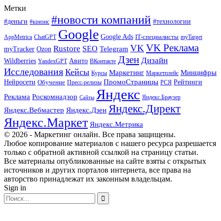
Метки
#новости компаний
#деньги
#технологии
#кризис
Google
Google Ads
IT-специалисты
ChatGPT
AppMetrica
myTarget
VK Реклама
VK
Rustore
SEO
Ozon
Telegram
myTracker
Дзен
Дизайн
Wildberries
Авито
ВКонтакте
YandexGPT
Исследования
Кейсы
Маркетинг
Минцифры
Маркетплейс
Курсы
ПромоСтраницы
Нейросети
Обучение
Рейтинги
Пресс-релизы
РСЯ
Яндекс
Реклама
Роскомнадзор
Яндекс.Браузер
Сайты
Яндекс.Директ
Яндекс.Вебмастер
Яндекс.Дзен
Яндекс.Маркет
Яндекс.Метрика
© 2026 - Маркетинг онлайн. Все права защищены.
Любое копирование материалов с нашего ресурса разрешается
только с обратной активной ссылкой на страницу статьи.
Все материалы опубликованные на сайте взяты с открытых
источников и других порталов интернета, все права на
авторство принадлежат их законным владельцам.
Sign in