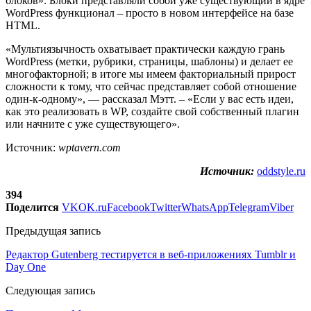
блоков». Блоки представляли собой уже существующий в ядре
WordPress функционал – просто в новом интерфейсе на базе
HTML.
«Мультиязычность охватывает практически каждую грань
WordPress (метки, рубрики, страницы, шаблоны) и делает ее
многофакторной; в итоге мы имеем факториальный прирост
сложности к тому, что сейчас представляет собой отношение
один-к-одному», — рассказал Мэтт. – «Если у вас есть идеи,
как это реализовать в WP, создайте свой собственный плагин
или начните с уже существующего».
Источник:
wptavern.com
Источник:
oddstyle.ru
394
Поделится
VK
OK.ru
Facebook
Twitter
WhatsApp
Telegram
Viber
Предыдущая запись
Редактор Gutenberg тестируется в веб-приложениях Tumblr и
Day One
Следующая запись