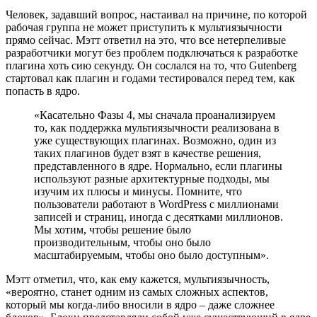
Человек, задавший вопрос, настаивал на причине, по которой
рабочая группа не может приступить к мультиязычности
прямо сейчас. Мэтт ответил на это, что все нетерпеливые
разработчики могут без проблем подключаться к разработке
плагина хоть сию секунду. Он сослался на то, что Gutenberg
стартовал как плагин и годами тестировался перед тем, как
попасть в ядро.
«Касательно Фазы 4, мы сначала проанализируем
то, как поддержка мультиязычности реализована в
уже существующих плагинах. Возможно, один из
таких плагинов будет взят в качестве решения,
представленного в ядре. Нормально, если плагины
используют разные архитектурные подходы, мы
изучим их плюсы и минусы. Помните, что
пользователи работают в WordPress с миллионами
записей и страниц, иногда с десятками миллионов.
Мы хотим, чтобы решение было
производительным, чтобы оно было
масштабируемым, чтобы оно было доступным».
Мэтт отметил, что, как ему кажется, мультиязычность,
«вероятно, станет одним из самых сложных аспектов,
который мы когда-либо вносили в ядро – даже сложнее