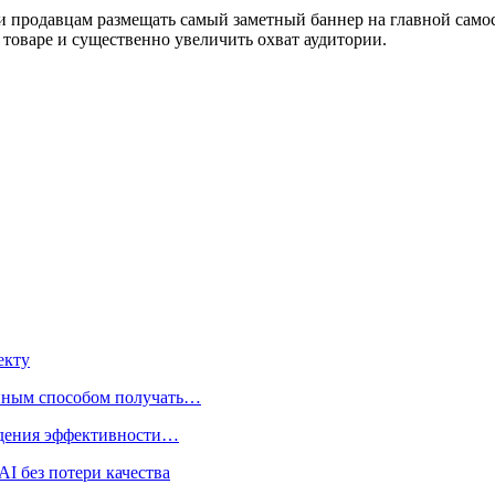
и продавцам размещать самый заметный баннер на главной само
товаре и существенно увеличить охват аудитории.
екту
нным способом получать…
адения эффективности…
I без потери качества