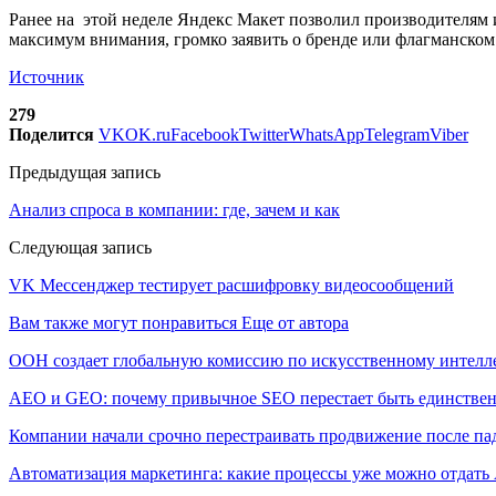
Ранее на этой неделе Яндекс Макет позволил производителям 
максимум внимания, громко заявить о бренде или флагманском 
Источник
279
Поделится
VK
OK.ru
Facebook
Twitter
WhatsApp
Telegram
Viber
Предыдущая запись
Анализ спроса в компании: где, зачем и как
Следующая запись
VK Мессенджер тестирует расшифровку видеосообщений
Вам также могут понравиться
Еще от автора
ООН создает глобальную комиссию по искусственному интелл
AEO и GEO: почему привычное SEO перестает быть единстве
Компании начали срочно перестраивать продвижение после п
Автоматизация маркетинга: какие процессы уже можно отдать A