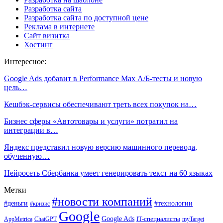
Разработка сайта
Разработка сайта по доступной цене
Реклама в интернете
Сайт визитка
Хостинг
Интересное:
Google Ads добавит в Performance Max А/Б-тесты и новую
цель…
Кешбэк-сервисы обеспечивают треть всех покупок на…
Бизнес сферы «Автотовары и услуги» потратил на
интеграции в…
Яндекс представил новую версию машинного перевода,
обученную…
Нейросеть Сбербанка умеет генерировать текст на 60 языках
Метки
#новости компаний
#деньги
#технологии
#кризис
Google
Google Ads
IT-специалисты
ChatGPT
AppMetrica
myTarget