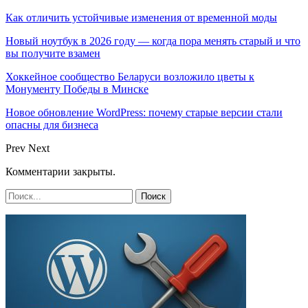
Как отличить устойчивые изменения от временной моды
Новый ноутбук в 2026 году — когда пора менять старый и что
вы получите взамен
Хоккейное сообщество Беларуси возложило цветы к
Монументу Победы в Минске
Новое обновление WordPress: почему старые версии стали
опасны для бизнеса
Prev
Next
Комментарии закрыты.