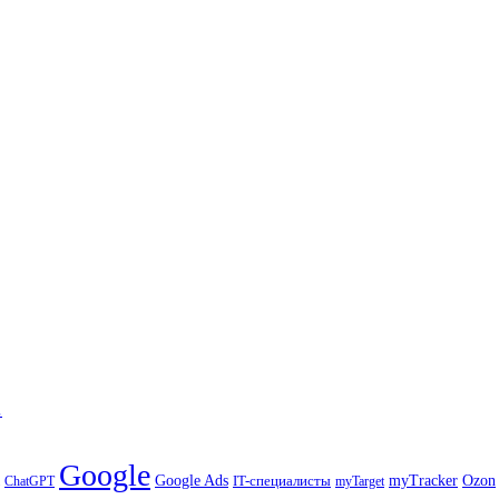
…
Google
Ozon
Google Ads
IT-специалисты
myTracker
ChatGPT
myTarget