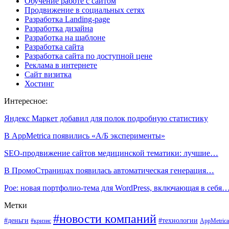
Обучение работе с сайтом
Продвижение в социальных сетях
Разработка Landing-page
Разработка дизайна
Разработка на шаблоне
Разработка сайта
Разработка сайта по доступной цене
Реклама в интернете
Сайт визитка
Хостинг
Интересное:
Яндекс Маркет добавил для полок подробную статистику
В AppMetrica появились «А/Б эксперименты»
SEO-продвижение сайтов медицинской тематики: лучшие…
В ПромоСтраницах появилась автоматическая генерация…
Poe: новая портфолио-тема для WordPress, включающая в себя
Метки
#новости компаний
#деньги
#технологии
#кризис
AppMetrica