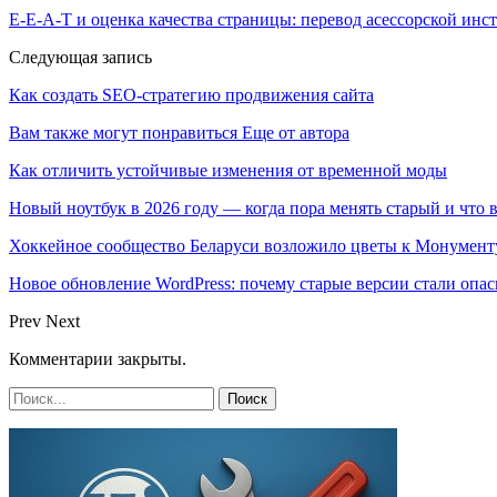
E-E-A-T и оценка качества страницы: перевод асессорской инст
Следующая запись
Как создать SEO-стратегию продвижения сайта
Вам также могут понравиться
Еще от автора
Как отличить устойчивые изменения от временной моды
Новый ноутбук в 2026 году — когда пора менять старый и что 
Хоккейное сообщество Беларуси возложило цветы к Монумен
Новое обновление WordPress: почему старые версии стали опас
Prev
Next
Комментарии закрыты.