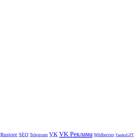
VK Реклама
VK
Rustore
SEO
Telegram
Wildberries
YandexGPT