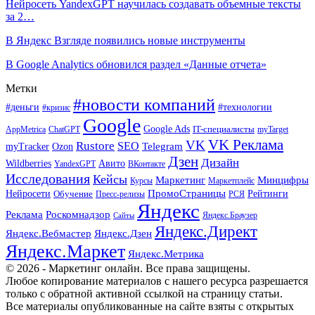
Нейросеть YandexGPT научилась создавать объемные тексты
за 2…
В Яндекс Взгляде появились новые инструменты
В Google Analytics обновился раздел «Данные отчета»
Метки
#новости компаний
#деньги
#технологии
#кризис
Google
Google Ads
IT-специалисты
ChatGPT
AppMetrica
myTarget
VK Реклама
VK
Rustore
SEO
Ozon
Telegram
myTracker
Дзен
Дизайн
Wildberries
Авито
ВКонтакте
YandexGPT
Исследования
Кейсы
Маркетинг
Минцифры
Маркетплейс
Курсы
ПромоСтраницы
Нейросети
Обучение
Рейтинги
Пресс-релизы
РСЯ
Яндекс
Реклама
Роскомнадзор
Яндекс.Браузер
Сайты
Яндекс.Директ
Яндекс.Вебмастер
Яндекс.Дзен
Яндекс.Маркет
Яндекс.Метрика
© 2026 - Маркетинг онлайн. Все права защищены.
Любое копирование материалов с нашего ресурса разрешается
только с обратной активной ссылкой на страницу статьи.
Все материалы опубликованные на сайте взяты с открытых