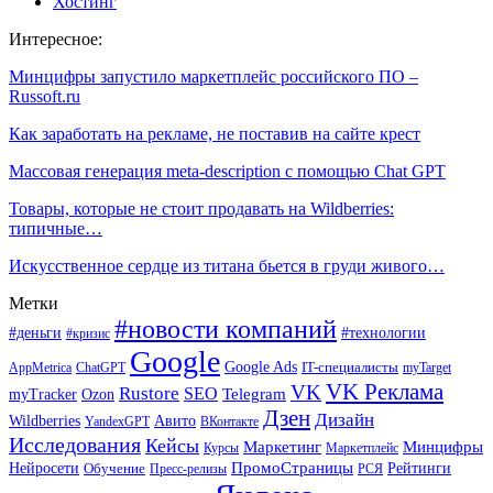
Хостинг
Интересное:
Минцифры запустило маркетплейс российского ПО –
Russoft.ru
Как заработать на рекламе, не поставив на сайте крест
Массовая генерация meta-description с помощью Chat GPT
Товары, которые не стоит продавать на Wildberries:
типичные…
Искусственное сердце из титана бьется в груди живого…
Метки
#новости компаний
#деньги
#технологии
#кризис
Google
Google Ads
IT-специалисты
ChatGPT
AppMetrica
myTarget
VK Реклама
VK
Rustore
SEO
Ozon
Telegram
myTracker
Дзен
Дизайн
Wildberries
Авито
ВКонтакте
YandexGPT
Исследования
Кейсы
Маркетинг
Минцифры
Маркетплейс
Курсы
ПромоСтраницы
Нейросети
Обучение
Рейтинги
Пресс-релизы
РСЯ