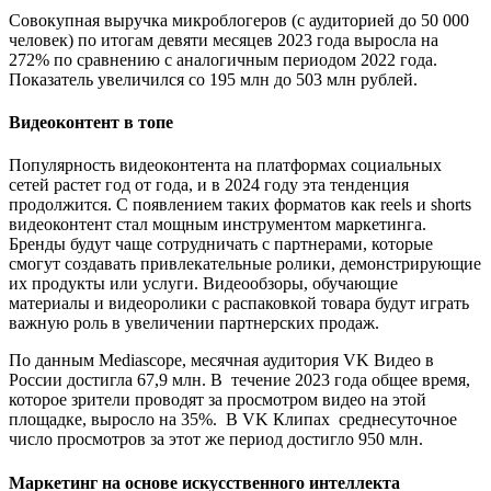
Совокупная выручка микроблогеров (с аудиторией до 50 000
человек) по итогам девяти месяцев 2023 года выросла на
272% по сравнению с аналогичным периодом 2022 года.
Показатель увеличился со 195 млн до 503 млн рублей.
Видеоконтент в топе
Популярность видеоконтента на платформах социальных
сетей растет год от года, и в 2024 году эта тенденция
продолжится. С появлением таких форматов как reels и shorts
видеоконтент стал мощным инструментом маркетинга.
Бренды будут чаще сотрудничать с партнерами, которые
смогут создавать привлекательные ролики, демонстрирующие
их продукты или услуги. Видеообзоры, обучающие
материалы и видеоролики с распаковкой товара будут играть
важную роль в увеличении партнерских продаж.
По данным Mediascope, месячная аудитория VK Видео в
России достигла
67,9 млн. В течение 2023 года общее время,
которое зрители проводят за просмотром видео на этой
площадке, выросло на 35%. В VK Клипах
среднесуточное
число просмотров за этот же период достигло 950 млн.
Маркетинг на основе искусственного интеллекта