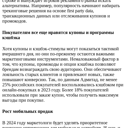
строже и вынуждает игроков рекламного рынка искать
альтернативы. Например, популярность начинают набирать
трекинговые решения на основе first party data,
транзакционных данных или отслеживания купонов и
промокодов.
Покупателям все еще нравятся купоны и программы
кэшбэка
Хотя купоны и кэшбэк-стимулы могут показаться тактикой
вчерашнего дня, но они по-прежнему остаются важными
маркетинговыми инструментами. Немаловажный фактор в
том, что купоны, промокоды и опции кэшбэка позволяют
брендам вознаграждать свою аудиторию. Они обеспечивают
лояльность старых клиентов и привлекают новых, также
повышают конверсию. Так, по данным Адмитад, не менее
25% российских покупателей воспользовались кэшбэком при
онлайн-покупках в 2023 году. Более 18% покупателей
использовали при заказе купон, чтобы получить максимум
выгоды при покупке.
Рост мобильных продаж
В 2024 году маркетологи будет уделять приоритетное
внимание оптимизации для мобильных устройств. И они, и