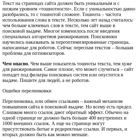
Текст на страницах сайта должен быть уникальным и с
низким уровнем «тошнотности». Если с уникальностью давно
разобрались, то с тошнотой сложнее. Тошнота – частота
использования слова в тексте. Несколько лет назад считалось:
чем больше ключевых слов в тексте, тем сайт выше в
поисковой выдаче. Многое изменилось после введения
специальных алгоритмов ранжирования. Поисковики
научились наказывать за переоптимизированные страницы,
написанные для роботов. Сейчас переспам текстов – большая
проблема для оптимизаторов.
Чем опасно
. Чем выше показатель тошноты текста, тем хуже
для ранжирования. Самое плохое, что может случиться – сайт
попадет под фильтры поисковых систем или опустится в
выдаче. Пишите для людей, а не роботов.
Ошибки перелинковки
Перелинковка, или обмен ссылками – важный механизм
повышения сайта в поисковой выдаче. Но всему есть предел.
Слишком много ссылок дают обратный эффект. Обычно на
одной странице не должно быть больше 400 внутренних и
1000 внешних ссылок. А еще на странице могут
присутствовать битые и редиректные ссылки. И первых, и
вторых должно быть как можно меньше.