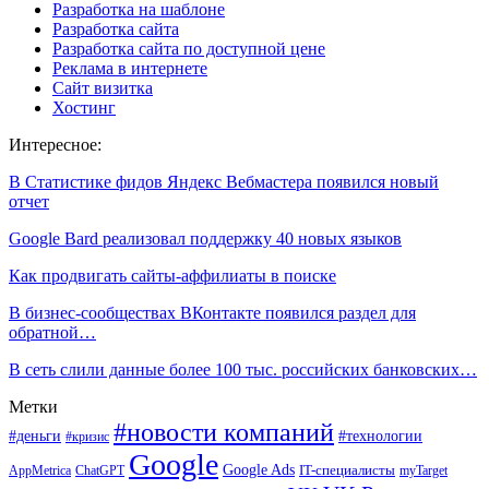
Разработка на шаблоне
Разработка сайта
Разработка сайта по доступной цене
Реклама в интернете
Сайт визитка
Хостинг
Интересное:
В Статистике фидов Яндекс Вебмастера появился новый
отчет
Google Bard реализовал поддержку 40 новых языков
Как продвигать сайты-аффилиаты в поиске
В бизнес-сообществах ВКонтакте появился раздел для
обратной…
В сеть слили данные более 100 тыс. российских банковских…
Метки
#новости компаний
#деньги
#технологии
#кризис
Google
Google Ads
IT-специалисты
ChatGPT
AppMetrica
myTarget