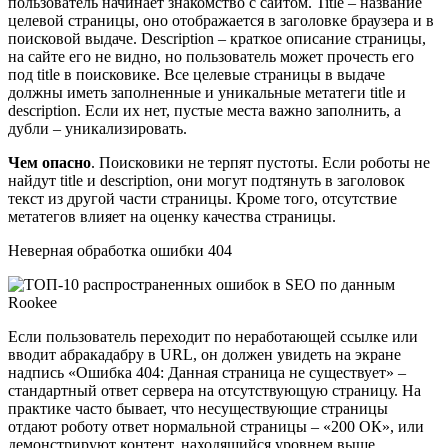
пользователь начинает знакомство с сайтом. Title – название
целевой страницы, оно отображается в заголовке браузера и в
поисковой выдаче. Description – краткое описание страницы,
на сайте его не видно, но пользователь может прочесть его
под title в поисковике. Все целевые страницы в выдаче
должны иметь заполненные и уникальные метатеги title и
description. Если их нет, пустые места важно заполнить, а
дубли – уникализировать.
Чем опасно
. Поисковики не терпят пустоты. Если роботы не
найдут title и description, они могут подтянуть в заголовок
текст из другой части страницы. Кроме того, отсутствие
метатегов влияет на оценку качества страницы.
Неверная обработка ошибки 404
Если пользователь переходит по неработающей ссылке или
вводит абракадабру в URL, он должен увидеть на экране
надпись «Ошибка 404: Данная страница не существует» –
стандартный ответ сервера на отсутствующую страницу. На
практике часто бывает, что несуществующие страницы
отдают роботу ответ нормальной страницы – «200 ОК», или
демонстрируют контент, находящийся уровнем выше,