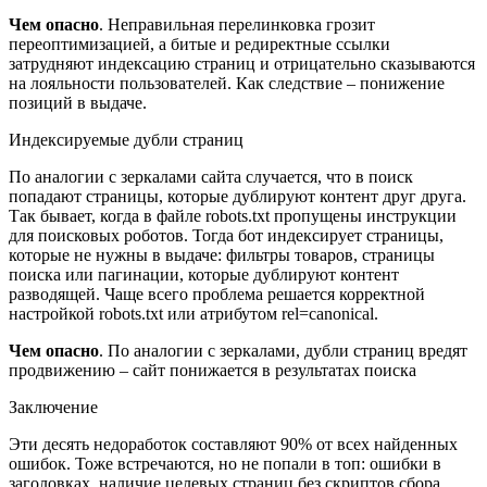
Чем опасно
. Неправильная перелинковка грозит
переоптимизацией, а битые и редиректные ссылки
затрудняют индексацию страниц и отрицательно сказываются
на лояльности пользователей. Как следствие – понижение
позиций в выдаче.
Индексируемые дубли страниц
По аналогии с зеркалами сайта случается, что в поиск
попадают страницы, которые дублируют контент друг друга.
Так бывает, когда в файле robots.txt пропущены инструкции
для поисковых роботов. Тогда бот индексирует страницы,
которые не нужны в выдаче: фильтры товаров, страницы
поиска или пагинации, которые дублируют контент
разводящей. Чаще всего проблема решается корректной
настройкой robots.txt или атрибутом rel=canonical.
Чем опасно
. По аналогии с зеркалами, дубли страниц вредят
продвижению – сайт понижается в результатах поиска
Заключение
Эти десять недоработок составляют 90% от всех найденных
ошибок. Тоже встречаются, но не попали в топ: ошибки в
заголовках, наличие целевых страниц без скриптов сбора