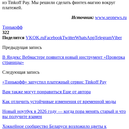
из Tinkoff Pay. Мы решили сделать финтех-магию вокруг
платежей.
Источник:
www.seonews.ru
Тинькофф
322
Поделится
VK
OK.ru
Facebook
Twitter
WhatsApp
Telegram
Viber
Предыдущая запись
В Яндекс Вебмастере появится новый инструмент «Проверка
страницы»
Следующая запись
«Тинькофф» запустил платежный сервис Tinkoff Pay
Вам также могут понравиться
Еще от автора
Как отличить устойчивые изменения от временной моды
Новый ноутбук в 2026 году — когда пора менять старый и что
вы получите взамен
Хоккейное сообщество Беларуси возложило цветы к