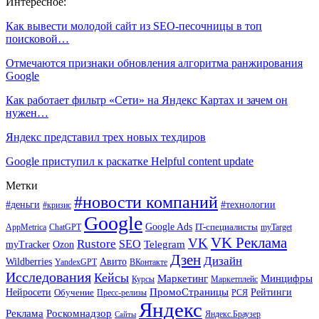
Интересное:
Как вывести молодой сайт из SEO-песочницы в топ
поисковой…
Отмечаются признаки обновления алгоритма ранжирования
Google
Как работает фильтр «Сети» на Яндекс Картах и зачем он
нужен…
Яндекс представил трех новых техдиров
Google приступил к раскатке Helpful content update
Метки
#новости компаний
#деньги
#технологии
#кризис
Google
Google Ads
IT-специалисты
ChatGPT
AppMetrica
myTarget
VK Реклама
VK
Rustore
SEO
Ozon
Telegram
myTracker
Дзен
Дизайн
Wildberries
Авито
ВКонтакте
YandexGPT
Исследования
Кейсы
Маркетинг
Минцифры
Маркетплейс
Курсы
ПромоСтраницы
Нейросети
Обучение
Рейтинги
Пресс-релизы
РСЯ
Яндекс
Реклама
Роскомнадзор
Яндекс.Браузер
Сайты