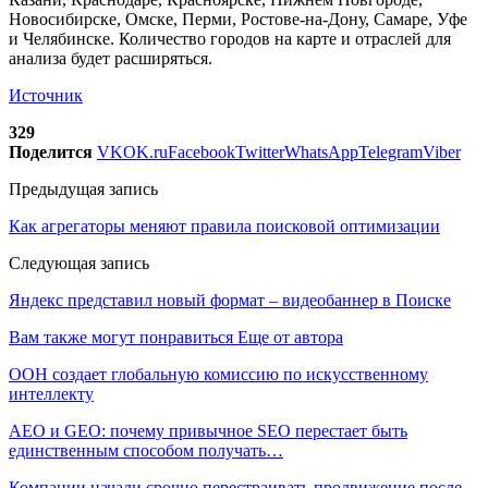
Новосибирске, Омске, Перми, Ростове-на-Дону, Самаре, Уфе
и Челябинске. Количество городов на карте и отраслей для
анализа будет расширяться.
Источник
329
Поделится
VK
OK.ru
Facebook
Twitter
WhatsApp
Telegram
Viber
Предыдущая запись
Как агрегаторы меняют правила поисковой оптимизации
Следующая запись
Яндекс представил новый формат – видеобаннер в Поиске
Вам также могут понравиться
Еще от автора
ООН создает глобальную комиссию по искусственному
интеллекту
AEO и GEO: почему привычное SEO перестает быть
единственным способом получать…
Компании начали срочно перестраивать продвижение после