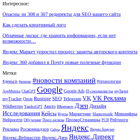
Интересное:
Опасны ли 308 и 307 редиректы для SEO вашего сайта
Как сделать креативный лого
Облачные диски: где хранить информацию, если нет
возможности…
Яндекс Маркет упростил процесс защиты авторского контента
Яндекс 360 добавил в Почту новые полезные функции
Метки
#новости компаний
#деньги
#технологии
#кризис
Google
Google Ads
IT-специалисты
ChatGPT
AppMetrica
myTarget
VK Реклама
VK
Rustore
SEO
Ozon
Telegram
myTracker
Дзен
Дизайн
Wildberries
Авито
ВКонтакте
YandexGPT
Исследования
Кейсы
Маркетинг
Минцифры
Маркетплейс
Курсы
ПромоСтраницы
Нейросети
Обучение
Рейтинги
Пресс-релизы
РСЯ
Яндекс
Реклама
Роскомнадзор
Яндекс.Браузер
Сайты
Яндекс.Директ
Яндекс.Вебмастер
Яндекс.Дзен