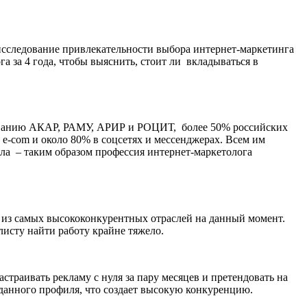
 исследование привлекательности выбора интернет-маркетинга
 за 4 года, чтобы выяснить, стоит ли вкладываться в
едованию АКАР, РАМУ, АРИР и РОЦИТ, более 50% российских
e-com и около 80% в соцсетях и мессенджерах. Всем им
ла – таким образом профессия интернет-маркетолога
а из самых высококонкурентных отраслей на данный момент.
листу найти работу крайне тяжело.
страивать рекламу с нуля за пару месяцев и претендовать на
данного профиля, что создает высокую конкуренцию.