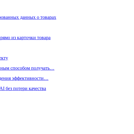
ированных данных о товарах
рямо из карточки товара
екту
нным способом получать…
адения эффективности…
I без потери качества