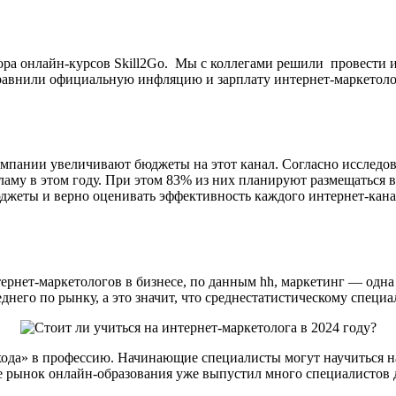
атора онлайн-курсов Skill2Go. Мы с коллегами решили провести
сравнили официальную инфляцию и зарплату интернет-маркетолога
 компании увеличивают бюджеты на этот канал. Согласно иссл
му в этом году. При этом 83% из них планируют размещаться в 
джеты и верно оценивать эффективность каждого интернет-кана
тернет-маркетологов в бизнесе, по данным hh, маркетинг — одн
него по рынку, а это значит, что среднестатистическому специа
входа» в профессию. Начинающие специалисты могут научиться на
е рынок онлайн-образования уже выпустил много специалистов 