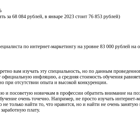
%
ь за 68 084 рублей, в январе 2023 стоит 76 853 рублей)
пециалиста по интернет-маркетингу на уровне 83 000 рублей на
ретно вам изучать эту специальность, но по данным проведенно
т официальную инфляцию, а средняя стоимость обучения равняетс
нно при отсутствии опыта и высокой конкуренции.
цию и посоветую новичкам в профессии обратить внимание на по
учение очень точечно. Например, не просто изучать интернет-м
не только найти то, что нравится, но и найти не очень занятую
 заработную плату.