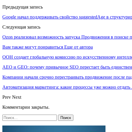
Предыдущая запись
Google начал поддерживать свойство suggestedAge в структур
Следующая запись
Ozon реализовал возможность запуска Продвижения в поиске п
Вам также могут понравиться
Еще от автора
ООН создает глобальную комиссию по искусственному интелл
AEO и GEO: почему привычное SEO перестает быть единстве
Компании начали срочно перестраивать продвижение после п
Автоматизация маркетинга: какие процессы уже можно отдать A
Prev
Next
Комментарии закрыты.