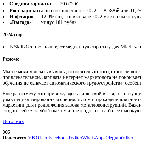
Средняя зарплата
— 76 672 ₽
Рост зарплаты
по соотношению к 2022 — 8 588 ₽ или 11,2
Инфляция
— 12,9% (то, что в январе 2022 можно было купит
«Выгода»
— минус 181 рубль
2024 год:
В Skill2Go прогнозируют медианную зарплату для Middle-с
Резюме
Мы не можем делать выводы, относительно того, стоит ли конк
привлекательной. Зарплата интернет-маркетолога не покрывае
обучения не означает автоматического трудоустройства, особе
Еще раз отмечу, что привожу здесь лишь свой взгляд на ситуа
узкоспециализированным специалистом и проходить платное об
маркетинг для продвижения завода металлоконструкций. Важно 
создать себе «голубой океан» и претендовать на более высокую
Источник
306
Поделится
VK
OK.ru
Facebook
Twitter
WhatsApp
Telegram
Viber