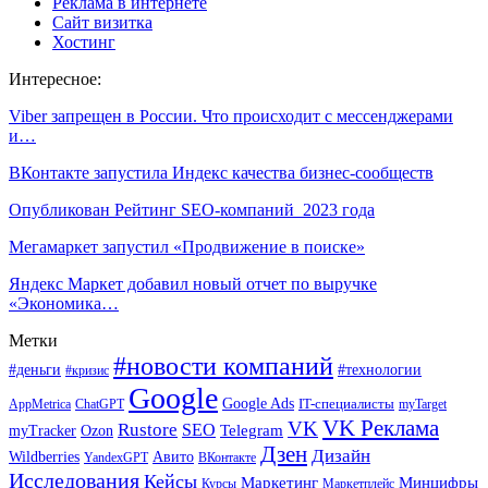
Реклама в интернете
Сайт визитка
Хостинг
Интересное:
Viber запрещен в России. Что происходит с мессенджерами
и…
ВКонтакте запустила Индекс качества бизнес-сообществ
Опубликован Рейтинг SEO-компаний 2023 года
Мегамаркет запустил «Продвижение в поиске»
Яндекс Маркет добавил новый отчет по выручке
«Экономика…
Метки
#новости компаний
#деньги
#технологии
#кризис
Google
Google Ads
IT-специалисты
ChatGPT
AppMetrica
myTarget
VK Реклама
VK
Rustore
SEO
Ozon
Telegram
myTracker
Дзен
Дизайн
Wildberries
Авито
ВКонтакте
YandexGPT
Исследования
Кейсы
Маркетинг
Минцифры
Маркетплейс
Курсы