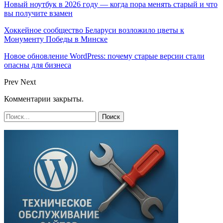
Новый ноутбук в 2026 году — когда пора менять старый и что
вы получите взамен
Хоккейное сообщество Беларуси возложило цветы к
Монументу Победы в Минске
Новое обновление WordPress: почему старые версии стали
опасны для бизнеса
Prev
Next
Комментарии закрыты.