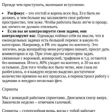
Прежде чем приступить, маленькое вступление.
Расфокус
– это отстой и корень всех бед. Его быть не
должно, и чем больше вы захламляете свое рабочее
пространство, тем хуже. Чтобы работать было легче и проще,
вас ничего не должно отвлекать.
Если вы не контролируете свои задачи, они
контролируют вас
. Однажды поймал себя на мысли, что в
еженедельных задачах есть большой перекос в какую-то
категорию. Например, в PR это задачи по контенту. Это
логично, ведь копирайтер меня регулярно пинает, просит дать
комментарии и пр. При этом другие категории задач,
связанные с воронкой, конверсией, трафиком и т.д. остаются
без внимания. Итого, 80% уходит на контент, и 20 на все
остальное. Для того чтобы все было четко, мои глаза не
разбегались, и я каждую неделю выделял достаточное
количество времени на все процессы, я перенастроил работу с
задачами и внедрил несколько фич.
Спринты
Мы с командой работаем спринтами. Двигаемся снизу вверх.
Закончили неделю – отмечаем галочкой.
Спринты – суперудобная вещь, когда с тобой работает