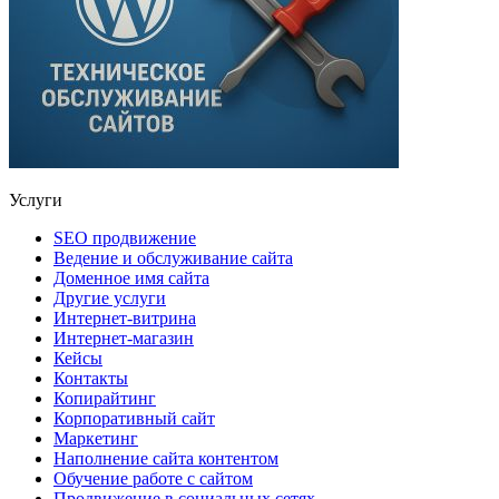
Услуги
SEO продвижение
Ведение и обслуживание сайта
Доменное имя сайта
Другие услуги
Интернет-витрина
Интернет-магазин
Кейсы
Контакты
Копирайтинг
Корпоративный сайт
Маркетинг
Наполнение сайта контентом
Обучение работе с сайтом
Продвижение в социальных сетях