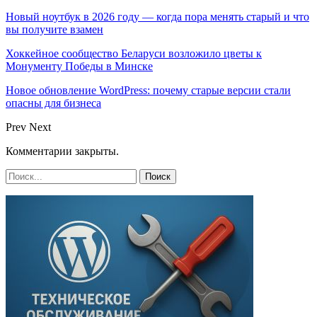
Новый ноутбук в 2026 году — когда пора менять старый и что
вы получите взамен
Хоккейное сообщество Беларуси возложило цветы к
Монументу Победы в Минске
Новое обновление WordPress: почему старые версии стали
опасны для бизнеса
Prev
Next
Комментарии закрыты.