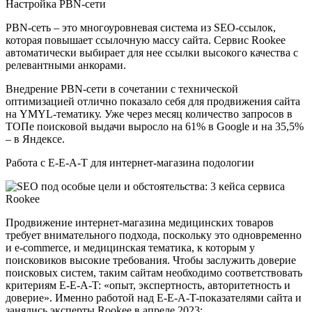
Настройка PBN-сети
PBN-сеть – это многоуровневая система из SEO-ссылок,
которая повышает ссылочную массу сайта. Сервис Rookee
автоматически выбирает для нее ссылки высокого качества с
релевантными анкорами.
Внедрение PBN-сети в сочетании с технической
оптимизацией отлично показало себя для продвижения сайта
на YMYL-тематику. Уже через месяц количество запросов в
ТОПе поисковой выдачи выросло на 61% в Google и на 35,5%
– в Яндексе.
Работа с E-E-A-T для интернет-магазина подологии
Продвижение интернет-магазина медицинских товаров
требует внимательного подхода, поскольку это одновременно
и e-commerce, и медицинская тематика, к которым у
поисковиков высокие требования. Чтобы заслужить доверие
поисковых систем, таким сайтам необходимо соответствовать
критериям E-E-A-T: «опыт, экспертность, авторитетность и
доверие». Именно работой над E-E-A-T-показателями сайта и
занялись эксперты Rookee в апреле 2023: