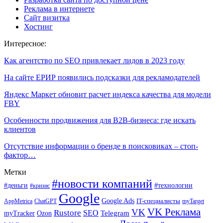
Реклама в интернете
Сайт визитка
Хостинг
Интересное:
Как агентство по SEO привлекает лидов в 2023 году
На сайте ЕРИР появились подсказки для рекламодателей
Яндекс Маркет обновит расчет индекса качества для модели
FBY
Особенности продвижения для B2B-бизнеса: где искать
клиентов
Отсутствие информации о бренде в поисковиках – стоп-
фактор…
Метки
#новости компаний
#деньги
#технологии
#кризис
Google
Google Ads
IT-специалисты
ChatGPT
AppMetrica
myTarget
VK Реклама
VK
Rustore
SEO
Ozon
Telegram
myTracker