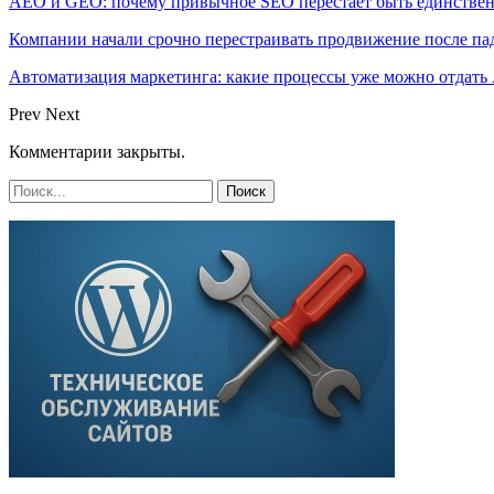
AEO и GEO: почему привычное SEO перестает быть единстве
Компании начали срочно перестраивать продвижение после п
Автоматизация маркетинга: какие процессы уже можно отдать A
Prev
Next
Комментарии закрыты.