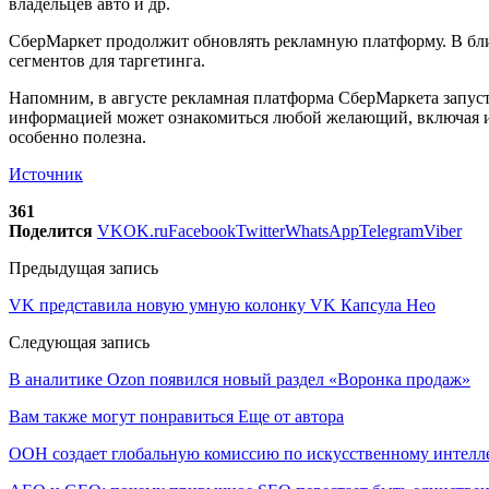
владельцев авто и др.
СберМаркет продолжит обновлять рекламную платформу. В бли
сегментов для таргетинга.
Напомним, в августе рекламная платформа СберМаркета запуст
информацией может ознакомиться любой желающий, включая исс
особенно полезна.
Источник
361
Поделится
VK
OK.ru
Facebook
Twitter
WhatsApp
Telegram
Viber
Предыдущая запись
VK представила новую умную колонку VK Капсула Нео
Следующая запись
В аналитике Ozon появился новый раздел «Воронка продаж»
Вам также могут понравиться
Еще от автора
ООН создает глобальную комиссию по искусственному интелл