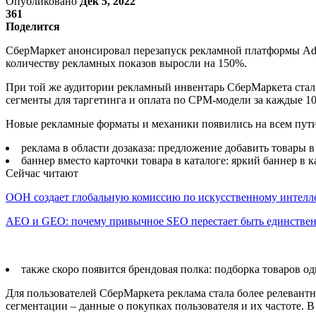
Опубликовано
Дек 5, 2022
361
Поделится
СберМаркет анонсировал перезапуск рекламной платформы Ads
количеству рекламных показов выросли на 150%.
При той же аудитории рекламный инвентарь СберМаркета стал 
сегменты для таргетинга и оплата по CPM-модели за каждые 1
Новые рекламные форматы и механики появились на всем пути по
реклама в области дозаказа: предложение добавить товары 
баннер вместо карточки товара в каталоге: яркий баннер в к
Сейчас читают
ООН создает глобальную комиссию по искусственному интелл
AEO и GEO: почему привычное SEO перестает быть единств
также скоро появится брендовая полка: подборка товаров 
Для пользователей СберМаркета реклама стала более релевантн
сегментации – данные о покупках пользователя и их частоте. 