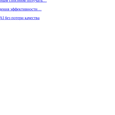
нным способом получать…
адения эффективности…
I без потери качества