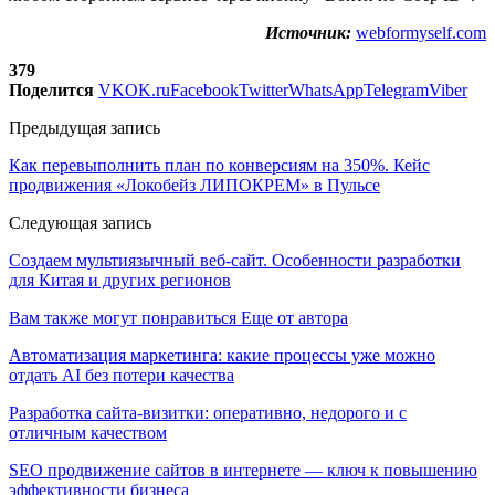
Источник:
webformyself.com
379
Поделится
VK
OK.ru
Facebook
Twitter
WhatsApp
Telegram
Viber
Предыдущая запись
Как перевыполнить план по конверсиям на 350%. Кейс
продвижения «Локобейз ЛИПОКРЕМ» в Пульсе
Следующая запись
Создаем мультиязычный веб-сайт. Особенности разработки
для Китая и других регионов
Вам также могут понравиться
Еще от автора
Автоматизация маркетинга: какие процессы уже можно
отдать AI без потери качества
Разработка сайта-визитки: оперативно, недорого и с
отличным качеством
SEO продвижение сайтов в интернете — ключ к повышению
эффективности бизнеса