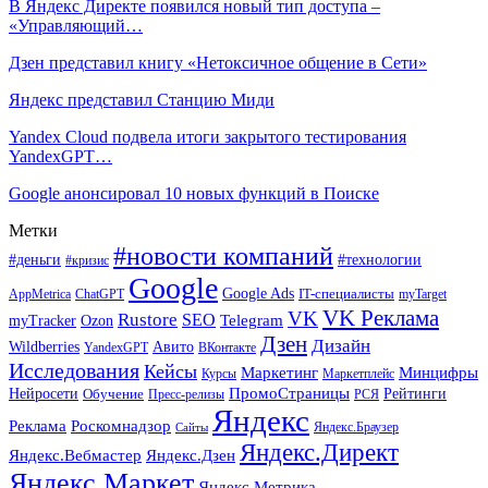
В Яндекс Директе появился новый тип доступа –
«Управляющий…
Дзен представил книгу «Нетоксичное общение в Сети»
Яндекс представил Станцию Миди
Yandex Cloud подвела итоги закрытого тестирования
YandexGPT…
Google анонсировал 10 новых функций в Поиске
Метки
#новости компаний
#деньги
#технологии
#кризис
Google
Google Ads
IT-специалисты
ChatGPT
AppMetrica
myTarget
VK Реклама
VK
Rustore
SEO
Ozon
Telegram
myTracker
Дзен
Дизайн
Wildberries
Авито
ВКонтакте
YandexGPT
Исследования
Кейсы
Маркетинг
Минцифры
Маркетплейс
Курсы
ПромоСтраницы
Нейросети
Обучение
Рейтинги
Пресс-релизы
РСЯ
Яндекс
Реклама
Роскомнадзор
Яндекс.Браузер
Сайты
Яндекс.Директ
Яндекс.Вебмастер
Яндекс.Дзен
Яндекс.Маркет
Яндекс.Метрика