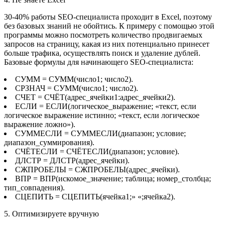
30-40% работы SEO-специалиста проходит в Excel, поэтому
без базовых знаний не обойтись. К примеру с помощью этой
программы можно посмотреть количество продвигаемых
запросов на страницу, какая из них потенциально принесет
больше трафика, осуществлять поиск и удаление дублей.
Базовые формулы для начинающего SEO-специалиста:
СУММ = СУММ(число1; число2).
СРЗНАЧ = СУММ(число1; число2).
СЧЕТ = СЧЁТ(адрес_ячейки1:адрес_ячейки2).
ЕСЛИ = ЕСЛИ(логическое_выражение; «текст, если
логическое выражение истинно; «текст, если логическое
выражение ложно»).
СУММЕСЛИ = СУММЕСЛИ(диапазон; условие;
диапазон_суммирования).
СЧЁТЕСЛИ = СЧЁТЕСЛИ(диапазон; условие).
ДЛСТР = ДЛСТР(адрес_ячейки).
СЖПРОБЕЛЫ = СЖПРОБЕЛЫ(адрес_ячейки).
ВПР = ВПР(искомое_значение; таблица; номер_столбца;
тип_совпадения).
СЦЕПИТЬ = СЦЕПИТЬ(ячейка1;» «;ячейка2).
5. Оптимизируете вручную