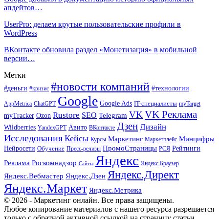
апдейтов…
UserPro: делаем крутые пользовательские профили в
WordPress
ВКонтакте обновила раздел «Монетизация» в мобильной
версии…
Метки
#новости компаний
#деньги
#технологии
#кризис
Google
Google Ads
IT-специалисты
ChatGPT
AppMetrica
myTarget
VK Реклама
VK
Rustore
SEO
Ozon
Telegram
myTracker
Дзен
Дизайн
Wildberries
Авито
ВКонтакте
YandexGPT
Исследования
Кейсы
Маркетинг
Минцифры
Маркетплейс
Курсы
ПромоСтраницы
Нейросети
Обучение
Рейтинги
Пресс-релизы
РСЯ
Яндекс
Реклама
Роскомнадзор
Яндекс.Браузер
Сайты
Яндекс.Директ
Яндекс.Вебмастер
Яндекс.Дзен
Яндекс.Маркет
Яндекс.Метрика
© 2026 - Маркетинг онлайн. Все права защищены.
Любое копирование материалов с нашего ресурса разрешается
только с обратной активной ссылкой на страницу статьи.