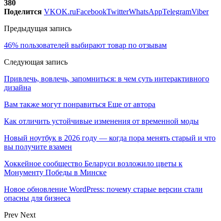
380
Поделится
VK
OK.ru
Facebook
Twitter
WhatsApp
Telegram
Viber
Предыдущая запись
46% пользователей выбирают товар по отзывам
Следующая запись
Привлечь, вовлечь, запомниться: в чем суть интерактивного
дизайна
Вам также могут понравиться
Еще от автора
Как отличить устойчивые изменения от временной моды
Новый ноутбук в 2026 году — когда пора менять старый и что
вы получите взамен
Хоккейное сообщество Беларуси возложило цветы к
Монументу Победы в Минске
Новое обновление WordPress: почему старые версии стали
опасны для бизнеса
Prev
Next