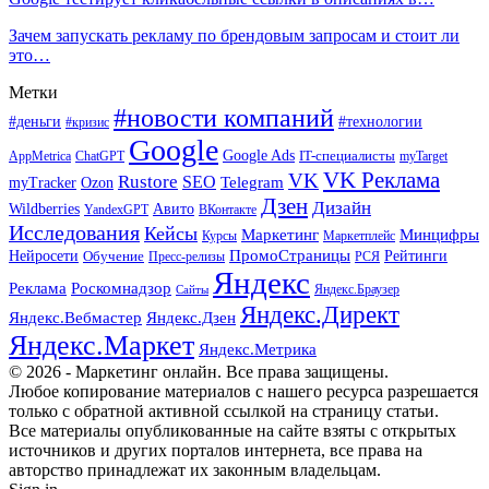
Зачем запускать рекламу по брендовым запросам и стоит ли
это…
Метки
#новости компаний
#деньги
#технологии
#кризис
Google
Google Ads
IT-специалисты
ChatGPT
AppMetrica
myTarget
VK Реклама
VK
Rustore
SEO
Ozon
Telegram
myTracker
Дзен
Дизайн
Wildberries
Авито
ВКонтакте
YandexGPT
Исследования
Кейсы
Маркетинг
Минцифры
Маркетплейс
Курсы
ПромоСтраницы
Нейросети
Обучение
Рейтинги
Пресс-релизы
РСЯ
Яндекс
Реклама
Роскомнадзор
Яндекс.Браузер
Сайты
Яндекс.Директ
Яндекс.Вебмастер
Яндекс.Дзен
Яндекс.Маркет
Яндекс.Метрика
© 2026 - Маркетинг онлайн. Все права защищены.
Любое копирование материалов с нашего ресурса разрешается
только с обратной активной ссылкой на страницу статьи.
Все материалы опубликованные на сайте взяты с открытых
источников и других порталов интернета, все права на
авторство принадлежат их законным владельцам.