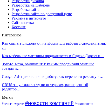
Разработка дизайна
Разработка на шаблоне
Разработка сайта
Разработка сайта по доступной цене
Реклама в интернете
Сайт визитка
Хостинг
Интересное:
Как сделать цифровую платформу для работы с самозанятыми,
…
Как мебельные магазины продвигаются в Яндекс Директ и…
Золото, меха, бриллианты: как мы продвигали элитные
товары и…
Google Ads приостановил работу: как перенести рекламу и…
ЯRUS запустила ленту по интересам, расширенный
редактор…
Метки
#новости компаний
#деньги
#технологии
#кризис