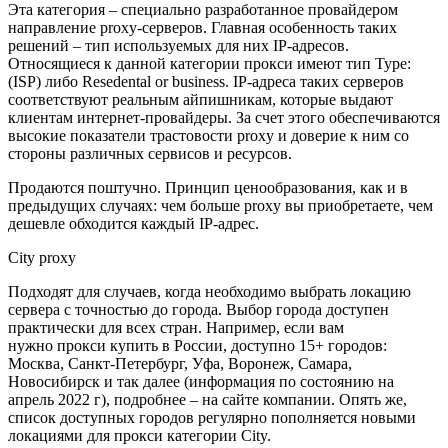
Эта категория – специально разработанное провайдером
направление proxy-серверов. Главная особенность таких
решений – тип используемых для них IP-адресов.
Относящиеся к данной категории прокси имеют тип Type:
(ISP) либо Resedental or business. IP-адреса таких серверов
соответствуют реальным айпишникам, которые выдают
клиентам интернет-провайдеры. За счет этого обеспечиваются
высокие показатели трастовости proxy и доверие к ним со
стороны различных сервисов и ресурсов.
Продаются поштучно. Принцип ценообразования, как и в
предыдущих случаях: чем больше proxy вы приобретаете, чем
дешевле обходится каждый IP-адрес. ​
City proxy
Подходят для случаев, когда необходимо выбрать локацию
сервера с точностью до города. Выбор города доступен
практически для всех стран. Например, если вам
нужно прокси купить в России, доступно 15+ городов:
Москва, Санкт-Петербург, Уфа, Воронеж, Самара,
Новосибирск и так далее (информация по состоянию на
апрель 2022 г), подробнее – на сайте компании. Опять же,
список доступных городов регулярно пополняется новыми
локациями для прокси категории City.