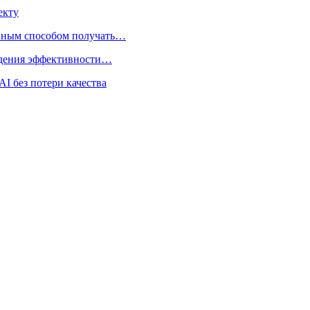
екту
нным способом получать…
адения эффективности…
I без потери качества