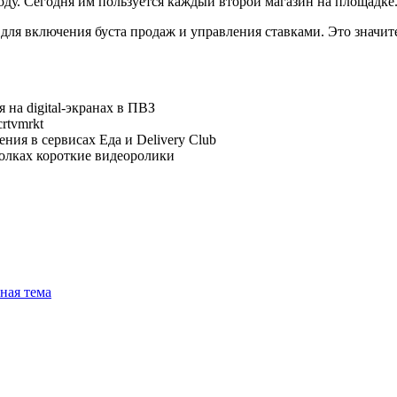
оду. Сегодня им пользуется каждый второй магазин на площадке
 для включения буста продаж и управления ставками. Это знач
на digital-экранах в ПВЗ
rtvmrkt
ия в сервисах Еда и Delivery Club
олках короткие видеоролики
ная тема