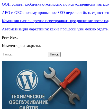
ООН создает глобальную комиссию по искусственному интелл
AEO и GEO: почему привычное SEO перестает быть единстве
Компании начали срочно перестраивать продвижение после п
Автоматизация маркетинга: какие процессы уже можно отдать A
Prev
Next
Комментарии закрыты.