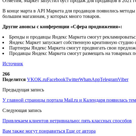
Отметим, Маркет запустил буст продаж для продавцов в 2021 г
В конце марта в API Маркета для продавцов появились методы
большим магазинам, у которых много товаров.
Другие анонсы с конференции «Сфера продвижения»:
Бренды и продавцы Яндекс Маркета смогут рекламироваться 
Яндекс Маркет запускает собственную креативную студию c
Партнеры Яндекс Маркета смогут продвигать свои предложен
Продавцы Яндекс Маркета смогут размещать на товарных п
Источник
266
Поделится
VK
OK.ru
Facebook
Twitter
WhatsApp
Telegram
Viber
Предыдущая запись
У главной страницы портала Mail.ru и Календаря появилась тем
Следующая запись
Привлекаем клиентов нетривиально: пять классных способов
Вам также могут понравиться
Еще от автора