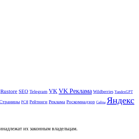
VK Реклама
VK
Rustore
SEO
Telegram
Wildberries
YandexGPT
Яндекс
Страницы
Реклама
Роскомнадзор
Рейтинги
РСЯ
Сайты
ринадлежат их законным владельцам.