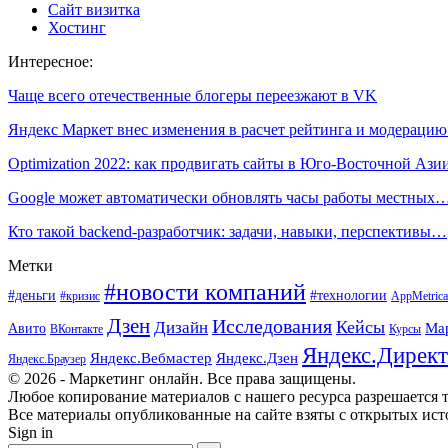
Сайт визитка
Хостинг
Интересное:
Чаще всего отечественные блогеры переезжают в VK
Яндекс Маркет внес изменения в расчет рейтинга и модераци
Optimization 2022: как продвигать сайты в Юго-Восточной Ази
Google может автоматически обновлять часы работы местных
Кто такой backend-разработчик: задачи, навыки, перспективы…
Метки
#новости компаний
#деньги
#технологии
#кризис
AppMetrica
Дзен
Исследования
Кейсы
Дизайн
Ма
Авито
ВКонтакте
Курсы
Яндекс.Директ
Яндекс.Вебмастер
Яндекс.Дзен
Яндекс.Браузер
© 2026 - Маркетинг онлайн. Все права защищены.
Любое копирование материалов с нашего ресурса разрешается т
Все материалы опубликованные на сайте взяты с открытых исто
Sign in