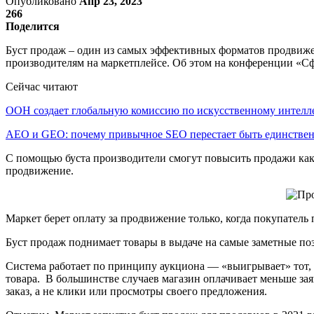
Опубликовано
Апр 23, 2023
266
Поделится
Буст продаж – один из самых эффективных форматов продвижен
производителям на маркетплейсе. Об этом на конференции «
Сейчас читают
ООН создает глобальную комиссию по искусственному интелл
AEO и GEO: почему привычное SEO перестает быть единств
С помощью буста производители смогут повысить продажи как с
продвижение.
Маркет берет оплату за продвижение только, когда покупатель
Буст продаж поднимает товары в выдаче на самые заметные поз
Система работает по принципу аукциона — «выигрывает» тот, ч
товара. В большинстве случаев магазин оплачивает меньше за
заказ, а не клики или просмотры своего предложения.