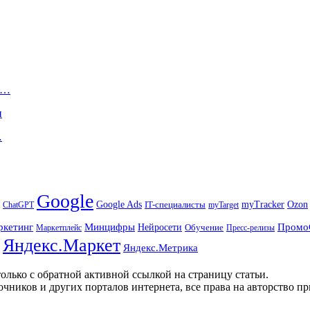
ю…
и
…
Google
Ozon
Google Ads
IT-специалисты
myTracker
ChatGPT
myTarget
ркетинг
Минцифры
Промо
Нейросети
Обучение
Маркетплейс
Пресс-релизы
Яндекс.Маркет
Яндекс.Метрика
олько с обратной активной ссылкой на страницу статьи.
чников и других порталов интернета, все права на авторство п