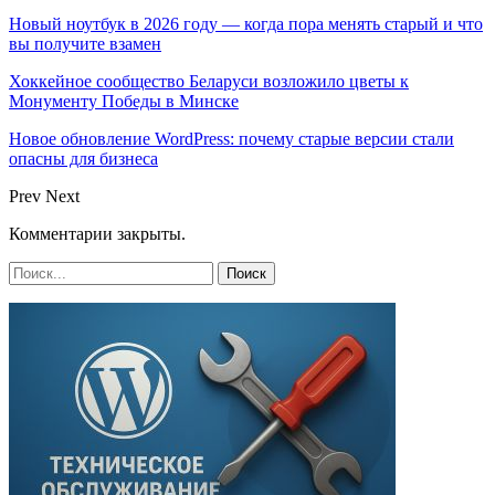
Новый ноутбук в 2026 году — когда пора менять старый и что
вы получите взамен
Хоккейное сообщество Беларуси возложило цветы к
Монументу Победы в Минске
Новое обновление WordPress: почему старые версии стали
опасны для бизнеса
Prev
Next
Комментарии закрыты.