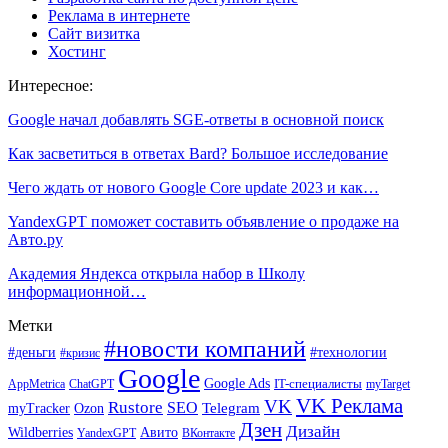
Реклама в интернете
Сайт визитка
Хостинг
Интересное:
Google начал добавлять SGE-ответы в основной поиск
Как засветиться в ответах Bard? Большое исследование
Чего ждать от нового Google Core update 2023 и как…
YandexGPT поможет составить объявление о продаже на
Авто.ру
Академия Яндекса открыла набор в Школу
информационной…
Метки
#новости компаний
#деньги
#технологии
#кризис
Google
Google Ads
IT-специалисты
ChatGPT
AppMetrica
myTarget
VK Реклама
VK
Rustore
SEO
Ozon
Telegram
myTracker
Дзен
Дизайн
Wildberries
Авито
ВКонтакте
YandexGPT