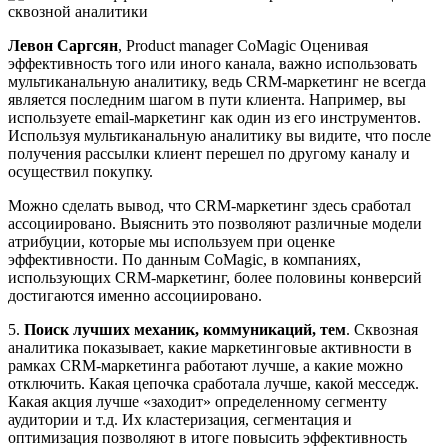
Левон Саргсян
, Product manager CoMagic Оценивая
эффективность того или иного канала, важно использовать
мультиканальную аналитику, ведь CRM-маркетинг не всегда
является последним шагом в пути клиента. Например, вы
используете email-маркетинг как один из его инструментов.
Используя мультиканальную аналитику вы видите, что после
получения рассылки клиент перешел по другому каналу и
осуществил покупку.
Можно сделать вывод, что CRM-маркетинг здесь сработал
ассоциировано. Выяснить это позволяют различные модели
атрибуции, которые мы используем при оценке
эффективности. По данным CoMagic, в компаниях,
использующих CRM-маркетинг, более половины конверсий
достигаются именно ассоциировано.
5.
Поиск лучших механик, коммуникаций, тем
. Сквозная
аналитика показывает, какие маркетинговые активности в
рамках CRM-маркетинга работают лучше, а какие можно
отключить. Какая цепочка сработала лучше, какой месседж.
Какая акция лучше «заходит» определенному сегменту
аудитории и т.д. Их кластеризация, сегментация и
оптимизация позволяют в итоге повысить эффективность