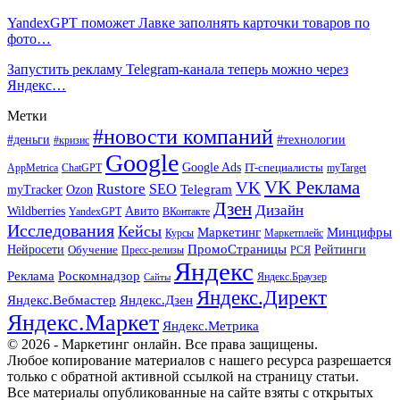
YandexGPT поможет Лавке заполнять карточки товаров по
фото…
Запустить рекламу Telegram-канала теперь можно через
Яндекс…
Метки
#новости компаний
#деньги
#технологии
#кризис
Google
Google Ads
IT-специалисты
ChatGPT
AppMetrica
myTarget
VK Реклама
VK
Rustore
SEO
Ozon
Telegram
myTracker
Дзен
Дизайн
Wildberries
Авито
ВКонтакте
YandexGPT
Исследования
Кейсы
Маркетинг
Минцифры
Маркетплейс
Курсы
ПромоСтраницы
Нейросети
Обучение
Рейтинги
Пресс-релизы
РСЯ
Яндекс
Реклама
Роскомнадзор
Яндекс.Браузер
Сайты
Яндекс.Директ
Яндекс.Вебмастер
Яндекс.Дзен
Яндекс.Маркет
Яндекс.Метрика
© 2026 - Маркетинг онлайн. Все права защищены.
Любое копирование материалов с нашего ресурса разрешается
только с обратной активной ссылкой на страницу статьи.
Все материалы опубликованные на сайте взяты с открытых