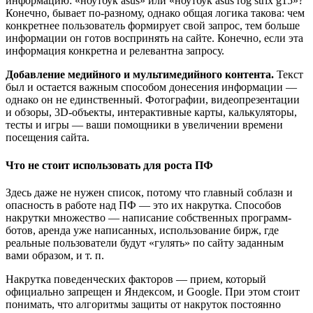
информацию: «ноутбук asus» или «ноутбук asus rog strix g15»?
Конечно, бывает по-разному, однако общая логика такова: чем
конкретнее пользователь формирует свой запрос, тем больше
информации он готов воспринять на сайте. Конечно, если эта
информация конкретна и релевантна запросу.
Добавление медийного и мультимедийного контента.
Текст
был и остается важным способом донесения информации —
однако он не единственный. Фотографии, видеопрезентации
и обзоры, 3D-объекты, интерактивные карты, калькуляторы,
тесты и игры — ваши помощники в увеличении времени
посещения сайта.
Что не стоит использовать для роста ПФ
Здесь даже не нужен список, потому что главный соблазн и
опасность в работе над ПФ — это их накрутка. Способов
накрутки множество — написание собственных программ-
ботов, аренда уже написанных, использование бирж, где
реальные пользователи будут «гулять» по сайту заданным
вами образом, и т. п.
Накрутка поведенческих факторов — прием, который
официально запрещен и Яндексом, и Google. При этом стоит
понимать, что алгоритмы защиты от накруток постоянно