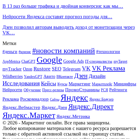
В 13 раз больше трафика и двойная конверсия: как мы…
Нейросети Яндекса составят прогноз погоды для…
Дзен позволил авторам выводить доход от монетизации через
VK…
Метки
#новости компаний
#деньги
#технологии
#кризис
Google
Google Ads
IT-специалисты
ChatGPT
AppMetrica
myTarget
VK Реклама
VK
Rustore
SEO
Ozon
Telegram
myTracker
Дзен
Дизайн
Wildberries
Авито
ВКонтакте
YandexGPT
Исследования
Кейсы
Маркетинг
Минцифры
Маркетплейс
Курсы
ПромоСтраницы
Нейросети
Обучение
Рейтинги
Пресс-релизы
РСЯ
Яндекс
Реклама
Роскомнадзор
Яндекс.Браузер
Сайты
Яндекс.Директ
Яндекс.Вебмастер
Яндекс.Дзен
Яндекс.Маркет
Яндекс.Метрика
© 2026 - Маркетинг онлайн. Все права защищены.
Любое копирование материалов с нашего ресурса разрешается
только с обратной активной ссылкой на страницу статьи.