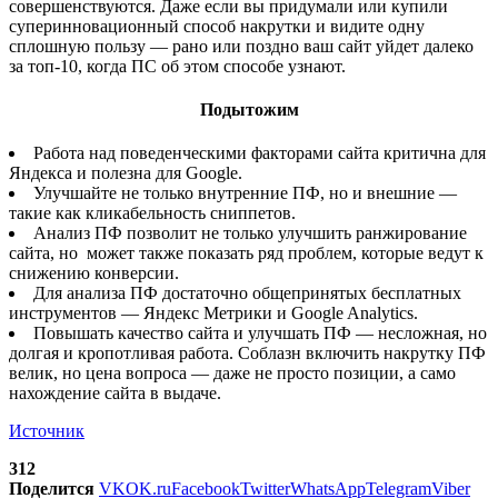
совершенствуются. Даже если вы придумали или купили
суперинновационный способ накрутки и видите одну
сплошную пользу — рано или поздно ваш сайт уйдет далеко
за топ-10, когда ПС об этом способе узнают.
Подытожим
Работа над поведенческими факторами сайта критична для
Яндекса и полезна для Google.
Улучшайте не только внутренние ПФ, но и внешние —
такие как кликабельность сниппетов.
Анализ ПФ позволит не только улучшить ранжирование
сайта, но может также показать ряд проблем, которые ведут к
снижению конверсии.
Для анализа ПФ достаточно общепринятых бесплатных
инструментов — Яндекс Метрики и Google Analytics.
Повышать качество сайта и улучшать ПФ — несложная, но
долгая и кропотливая работа. Соблазн включить накрутку ПФ
велик, но цена вопроса — даже не просто позиции, а само
нахождение сайта в выдаче.
Источник
312
Поделится
VK
OK.ru
Facebook
Twitter
WhatsApp
Telegram
Viber