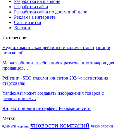
Разработка на шаблоне
Разработка сайта
Разработка сайта по доступной цене
Реклама в интернете
Сайт визитка
Хостинг
Интересное:
Недвижимость: как рейтинги и количество страниц в
поисковой…
Маркет обновит требования к размещению товаров для
продавцов…
Рейтинг «SEO глазами клиентов 2024»: регистрация
стартовала!
YandexArt может создавать изображения товаров с
реалистичным…
Яндекс обновил интерфейс Рекламной сети
Метки
#новости компаний
#деньги
#технологии
#кризис