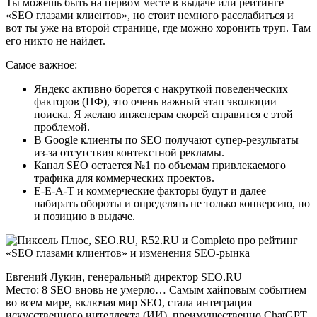
Ты можешь быть на первом месте в выдаче или рейтинге
«SEO глазами клиентов», но стоит немного расслабиться и
вот ты уже на второй странице, где можно хоронить труп. Там
его никто не найдет.
Самое важное:
Яндекс активно борется с накруткой поведенческих
факторов (ПФ), это очень важный этап эволюции
поиска. Я желаю инженерам скорей справится с этой
проблемой.
В Google клиенты по SEO получают супер-результаты
из-за отсутствия контекстной рекламы.
Канал SEO остается №1 по объемам привлекаемого
трафика для коммерческих проектов.
E-E-A-T и коммерческие факторы будут и далее
набирать обороты и определять не только конверсию, но
и позицию в выдаче.
Евгений Лукин, генеральный директор SEO.RU
Место: 8 SEO вновь не умерло… Самым хайповым событием
во всем мире, включая мир SEO, стала интеграция
искусственного интеллекта (ИИ), преимущественно ChatGPT,