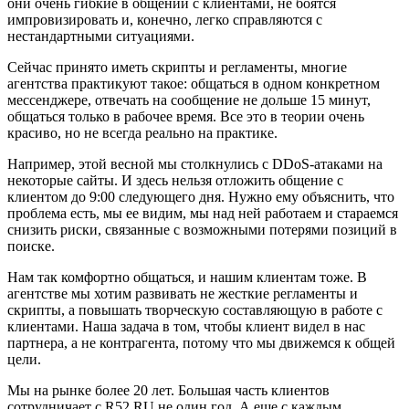
они очень гибкие в общении с клиентами, не боятся
импровизировать и, конечно, легко справляются с
нестандартными ситуациями.
Сейчас принято иметь скрипты и регламенты, многие
агентства практикуют такое: общаться в одном конкретном
мессенджере, отвечать на сообщение не дольше 15 минут,
общаться только в рабочее время. Все это в теории очень
красиво, но не всегда реально на практике.
Например, этой весной мы столкнулись с DDoS-атаками на
некоторые сайты. И здесь нельзя отложить общение с
клиентом до 9:00 следующего дня. Нужно ему объяснить, что
проблема есть, мы ее видим, мы над ней работаем и стараемся
снизить риски, связанные с возможными потерями позиций в
поиске.
Нам так комфортно общаться, и нашим клиентам тоже. В
агентстве мы хотим развивать не жесткие регламенты и
скрипты, а повышать творческую составляющую в работе с
клиентами. Наша задача в том, чтобы клиент видел в нас
партнера, а не контрагента, потому что мы движемся к общей
цели.
Мы на рынке более 20 лет. Большая часть клиентов
сотрудничает с R52.RU не один год. А еще с каждым