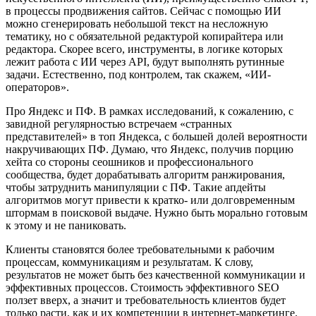
в процессы продвижения сайтов. Сейчас с помощью ИИ
можно сгенерировать небольшой текст на несложную
тематику, но с обязательной редактурой копирайтера или
редактора. Скорее всего, инструменты, в логике которых
лежит работа с ИИ через API, будут выполнять рутинные
задачи. Естественно, под контролем, так скажем, «ИИ-
операторов».
Про Яндекс и ПФ. В рамках исследований, к сожалению, с
завидной регулярностью встречаем «странных
представителей» в топ Яндекса, с большей долей вероятности
накручивающих ПФ. Думаю, что Яндекс, получив порцию
хейта со стороны сеошников и профессионального
сообщества, будет дорабатывать алгоритм ранжирования,
чтобы затруднить манипуляции с ПФ. Такие апдейты
алгоритмов могут привести к кратко- или долговременным
штормам в поисковой выдаче. Нужно быть морально готовым
к этому и не паниковать.
Клиенты становятся более требовательными к рабочим
процессам, коммуникациям и результатам. К слову,
результатов не может быть без качественной коммуникации и
эффективных процессов. Стоимость эффективного SEO
ползет вверх, а значит и требовательность клиентов будет
только расти, как и их компетенции в интернет-маркетинге.