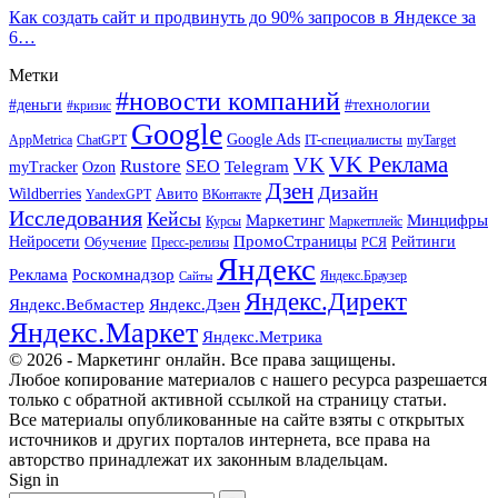
Как создать сайт и продвинуть до 90% запросов в Яндексе за
6…
Метки
#новости компаний
#деньги
#технологии
#кризис
Google
Google Ads
IT-специалисты
ChatGPT
AppMetrica
myTarget
VK Реклама
VK
Rustore
SEO
Ozon
Telegram
myTracker
Дзен
Дизайн
Wildberries
Авито
ВКонтакте
YandexGPT
Исследования
Кейсы
Маркетинг
Минцифры
Маркетплейс
Курсы
ПромоСтраницы
Нейросети
Обучение
Рейтинги
Пресс-релизы
РСЯ
Яндекс
Реклама
Роскомнадзор
Яндекс.Браузер
Сайты
Яндекс.Директ
Яндекс.Вебмастер
Яндекс.Дзен
Яндекс.Маркет
Яндекс.Метрика
© 2026 - Маркетинг онлайн. Все права защищены.
Любое копирование материалов с нашего ресурса разрешается
только с обратной активной ссылкой на страницу статьи.
Все материалы опубликованные на сайте взяты с открытых
источников и других порталов интернета, все права на
авторство принадлежат их законным владельцам.
Sign in