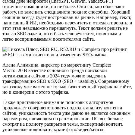
самом деле нейросети (ChatGPT, Gerwin, YandexGPT)
отличные помощники, но не более. Они сильно облегчают
работу, но заменить специалиста пока не способны. Хороший
сеошник всегда будет востребован на рынке. Например, текст,
написанный ИИ, необходимо перечитать и отредактировать, и
этот этап невозможно перешагнуть. Текст должен решать не
только SEO-задачи, но и быть человеческим, понятным и
легко воспринимаемым посетителями сайта.
Алена Алимкина, директор по маркетингу Completo
Место: 20 В качестве основного тренда поисковой
оптимизации сайтов в 2024 году можно выделить
трансформацию SEO в SXO (SEO + usability). Современному
заказчику уже важен не только качественный трафик на сайте,
но и конверсии с этого трафика.
Также пристальное внимание поисковых алгоритмов
продолжает совершенствовать подход к анализу контента
сайтов, уникальность текста уже давно не является основным
параметром, влияющим на ранжирование. ПС все больше
смотрят на полноту раскрытия темы, экспертный контент,
уникальные пользовательские фото/видео/кейсы.