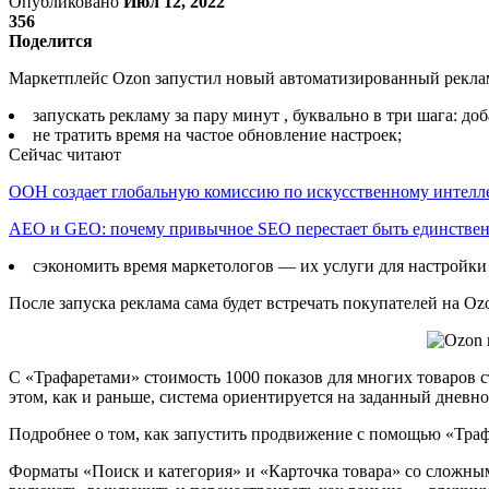
Опубликовано
Июл 12, 2022
356
Поделится
Маркетплейс Ozon запустил новый автоматизированный рекламны
запускать рекламу за пару минут , буквально в три шага: д
не тратить время на частое обновление настроек;
Сейчас читают
ООН создает глобальную комиссию по искусственному интелл
AEO и GEO: почему привычное SEO перестает быть единств
сэкономить время маркетологов — их услуги для настройки
После запуска реклама сама будет встречать покупателей на Oz
С «Трафаретами» стоимость 1000 показов для многих товаров с
этом, как и раньше, система ориентируется на заданный дневн
Подробнее о том, как запустить продвижение с помощью «Траф
Форматы «Поиск и категория» и «Карточка товара» со сложны