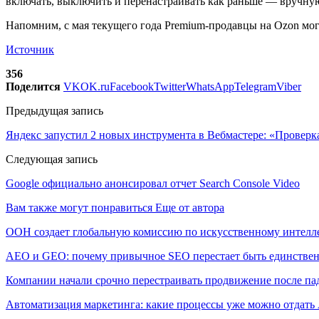
включать, выключить и перенастраивать как раньше — вручную
Напомним, с мая текущего года Premium-продавцы на Ozon могу
Источник
356
Поделится
VK
OK.ru
Facebook
Twitter
WhatsApp
Telegram
Viber
Предыдущая запись
Яндекс запустил 2 новых инструмента в Вебмастере: «Проверка
Следующая запись
Google официально анонсировал отчет Search Console Video
Вам также могут понравиться
Еще от автора
ООН создает глобальную комиссию по искусственному интелл
AEO и GEO: почему привычное SEO перестает быть единстве
Компании начали срочно перестраивать продвижение после п
Автоматизация маркетинга: какие процессы уже можно отдать A