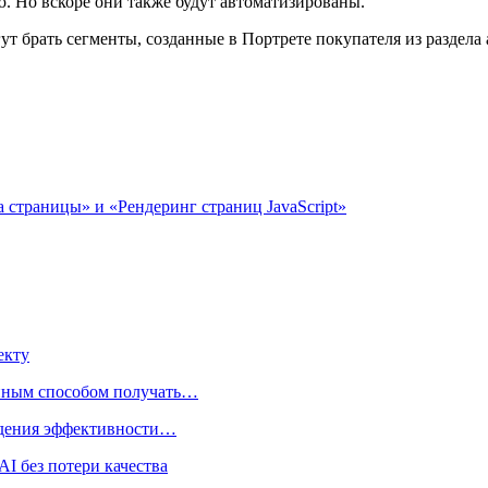
. Но вскоре они также будут автоматизированы.
т брать сегменты, созданные в Портрете покупателя из раздела 
 страницы» и «Рендеринг страниц JavaScript»
екту
нным способом получать…
адения эффективности…
I без потери качества