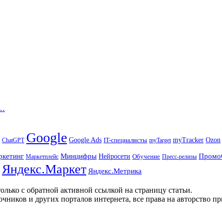
и…
Google
Ozon
Google Ads
IT-специалисты
myTracker
ChatGPT
myTarget
ркетинг
Минцифры
Промо
Нейросети
Обучение
Маркетплейс
Пресс-релизы
Яндекс.Маркет
Яндекс.Метрика
олько с обратной активной ссылкой на страницу статьи.
чников и других порталов интернета, все права на авторство п