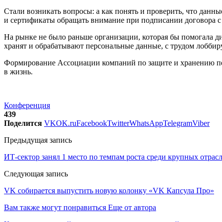
Стали возникать вопросы: а как понять и проверить, что данн
и сертификаты обращать внимание при подписании договора с 
На рынке не было раньше организации, которая бы помогала д
хранят и обрабатывают персональные данные, с трудом лоббир
Формирование Ассоциации компаний по защите и хранению перс
в жизнь.
Конференция
439
Поделится
VK
OK.ru
Facebook
Twitter
WhatsApp
Telegram
Viber
Предыдущая запись
ИТ-сектор занял 1 место по темпам роста среди крупных отрас
Следующая запись
VK собирается выпустить новую колонку «VK Капсула Про»
Вам также могут понравиться
Еще от автора