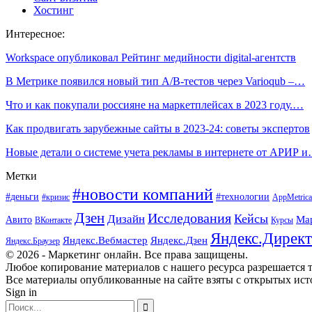
Хостинг
Интересное:
Workspace опубликовал Рейтинг медийности digital-агентств
В Метрике появился новый тип A/B-тестов через Varioqub –…
Что и как покупали россияне на маркетплейсах в 2023 году.…
Как продвигать зарубежные сайты в 2023-24: советы экспертов
Новые детали о системе учета рекламы в интернете от АРИР 
Метки
#новости компаний
#деньги
#технологии
#кризис
AppMetrica
Дзен
Исследования
Кейсы
Дизайн
Ма
Авито
ВКонтакте
Курсы
Яндекс.Директ
Яндекс.Вебмастер
Яндекс.Дзен
Яндекс.Браузер
© 2026 - Маркетинг онлайн. Все права защищены.
Любое копирование материалов с нашего ресурса разрешается т
Все материалы опубликованные на сайте взяты с открытых исто
Sign in