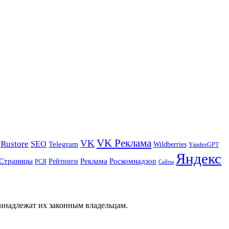
VK Реклама
VK
Rustore
SEO
Telegram
Wildberries
YandexGPT
Яндекс
Страницы
Реклама
Роскомнадзор
Рейтинги
РСЯ
Сайты
ринадлежат их законным владельцам.