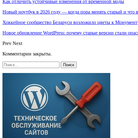
Как отличить устойчивые изменения от временной моды
Новый ноутбук в 2026 году — когда пора менять старый и что 
Хоккейное сообщество Беларуси возложило цветы к Монумен
Новое обновление WordPress: почему старые версии стали опас
Prev
Next
Комментарии закрыты.