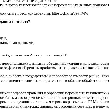
есть законодательные ограничения?
м, в которых произошла утечка персональных данных пользова
м сайте пресс-конференции: https://clck.ru/39ynMW
данных: что это?
дан,
сональными данными,
лом будет полезна Ассоциация рынку IT:
т с персональными данными, объединить усилия в консолидирова
до эффективней решать проблемы от лица авторитетного больши
ов в диалоге с государством и способствовать росту рынка. Такж
и совершенствовании законодательства в области обработки пер
ющихся вопросов хранения и обработки персональных клиентски
ои базы, а это огромное количество потерянных клиентов и дене
даром по репутации оставшихся сервисов рассылок и CRM-систем
нения своих клиентских данных на сторонних сервисах в недруж