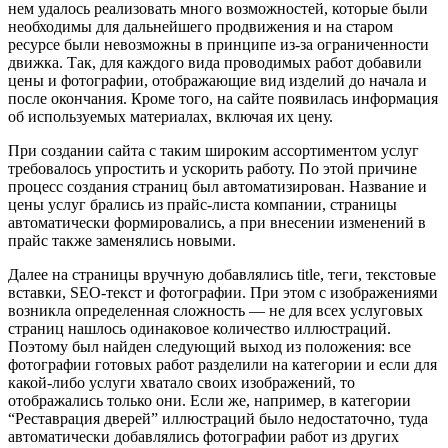
нем удалось реализовать много возможностей, которые были
необходимы для дальнейшего продвижения и на старом
ресурсе были невозможны в принципе из-за ограниченности
движка. Так, для каждого вида проводимых работ добавили
цены и фотографии, отображающие вид изделий до начала и
после окончания. Кроме того, на сайте появилась информация
об используемых материалах, включая их цену.
При создании сайта с таким широким ассортиментом услуг
требовалось упростить и ускорить работу. По этой причине
процесс создания страниц был автоматизирован. Название и
цены услуг брались из прайс-листа компании, страницы
автоматически формировались, а при внесении изменений в
прайс также заменялись новыми.
Далее на страницы вручную добавлялись title, теги, текстовые
вставки, SEO-текст и фотографии. При этом с изображениями
возникла определенная сложность — не для всех услуговых
страниц нашлось одинаковое количество иллюстраций.
Поэтому был найден следующий выход из положения: все
фотографии готовых работ разделили на категории и если для
какой-либо услуги хватало своих изображений, то
отображались только они. Если же, например, в категории
“Реставрация дверей” иллюстраций было недостаточно, туда
автоматически добавлялись фотографии работ из других