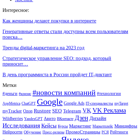
Интересное:
Как женщины делают покупки в интернете
Генеративные ответы стали доступны всем пользователям
поиска…
Тренды digital-маркетинга на 2023 год
Стратегическое управление SEO: подход, который
приносит…
В день программиста в России пройдет IT-диктант
Метки
#новости компаний
#деньги
#технологии
#кризис
Google
Google Ads
IT-специалисты
ChatGPT
AppMetrica
myTarget
VK Реклама
VK
Rustore
SEO
Ozon
Telegram
myTracker
Дзен
Дизайн
Wildberries
Авито
ВКонтакте
YandexGPT
Исследования
Кейсы
Маркетинг
Минцифры
Маркетплейс
Курсы
ПромоСтраницы
Нейросети
Обучение
Рейтинги
Пресс-релизы
РСЯ
Яндекс