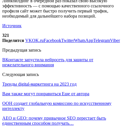
Линкбилдинг в очередной раз показал свою высокую
эффективность — с помощью качественного ссылочного
профиля сайт может быстро получить первый трафик,
необходимый для дальнейшего набора позиций.
Источник
321
Поделится
VK
OK.ru
Facebook
Twitter
WhatsApp
Telegram
Viber
Предыдущая запись
ВКонтакте запустила нейросеть для защиты от
нежелательного внимания
Следующая запись
Тренды digital-маркетинга на 2023 год
Вам также могут понравиться
Еще от автора
ООН создает глобальную комиссию по искусственному
интеллекту
AEO и GEO: почему привычное SEO перестает быть
единственным способом получать…